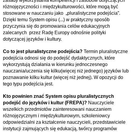
zasady wykorzystania kompetencji i zasobów dotyczących
różnojęzyczności i międzykulturowości, które mogą być
stosowane w nauczaniu jako „pluralistyczne podejścia”.
Dzięki temu System opisu (...) w praktyczny sposób
przyczynia się do promowania celów edukacyjnych
zalecanych przez Radę Europy odnośnie polityki
dotyczącej języków i kultury.
Co to jest pluralistyczne podejścia?
Termin pluralistyczne
podejścia odnosi się do podejść dydaktycznych, które
wykorzystują działania w kierunku jednoczesnego
nauczania/uczenia się kilku(więcej niż jednego) języków lub
poznawanie kilku kultur (więcej niż jednej). W opozycji do
tego typu podejścia jest.
Kto powinien znać System opisu pluralistycznych
podejść do języków i kultur (FREPA)?
Nauczyciele
wszelkich przedmiotów zainteresowani nauczaniem
różnojęzycznym i międzykulturowym, szkoleniowcy
odpowiedzialni za kształcenie nauczycieli, przedstawiciele
instytucji zajmujących się edukacją, twórcy programów