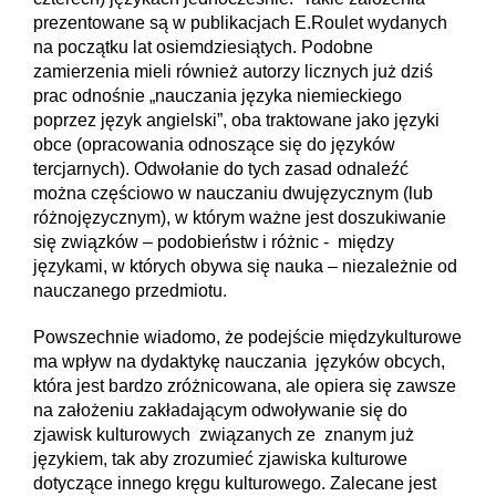
prezentowane są w publikacjach E.Roulet wydanych
na początku lat osiemdziesiątych. Podobne
zamierzenia mieli również autorzy licznych już dziś
prac odnośnie „nauczania języka niemieckiego
poprzez język angielski”, oba traktowane jako języki
obce (opracowania odnoszące się do języków
tercjarnych). Odwołanie do tych zasad odnaleźć
można częściowo w nauczaniu dwujęzycznym (lub
różnojęzycznym), w którym ważne jest doszukiwanie
się związków – podobieństw i różnic - między
językami, w których obywa się nauka – niezależnie od
nauczanego przedmiotu.
Powszechnie wiadomo, że podejście międzykulturowe
ma wpływ na dydaktykę nauczania języków obcych,
która jest bardzo zróżnicowana, ale opiera się zawsze
na założeniu zakładającym odwoływanie się do
zjawisk kulturowych związanych ze znanym już
językiem, tak aby zrozumieć zjawiska kulturowe
dotyczące innego kręgu kulturowego. Zalecane jest