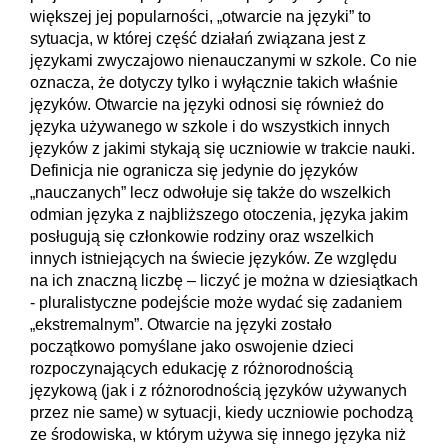
większej jej popularności, „otwarcie na języki” to
sytuacja, w której część działań związana jest z
językami zwyczajowo nienauczanymi w szkole. Co nie
oznacza, że dotyczy tylko i wyłącznie takich właśnie
języków. Otwarcie na języki odnosi się również do
języka używanego w szkole i do wszystkich innych
języków z jakimi stykają się uczniowie w trakcie nauki.
Definicja nie ogranicza się jedynie do języków
„nauczanych” lecz odwołuje się także do wszelkich
odmian języka z najbliższego otoczenia, języka jakim
posługują się członkowie rodziny oraz wszelkich
innych istniejących na świecie języków. Ze względu
na ich znaczną liczbę – liczyć je można w dziesiątkach
- pluralistyczne podejście może wydać się zadaniem
„ekstremalnym”. Otwarcie na języki zostało
początkowo pomyślane jako oswojenie dzieci
rozpoczynających edukację z różnorodnością
językową (jak i z różnorodnością języków używanych
przez nie same) w sytuacji, kiedy uczniowie pochodzą
ze środowiska, w którym używa się innego języka niż