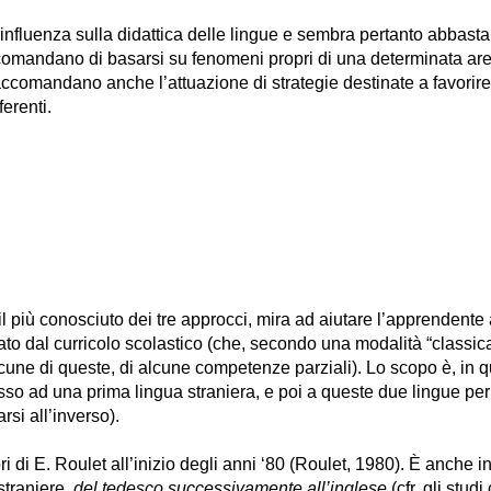
ta influenza sulla didattica delle lingue e sembra pertanto abb
ccomandano di basarsi su fenomeni propri di una determinata area
raccomandano anche l’attuazione di strategie destinate a favorire 
ferenti.
il più conosciuto dei tre approcci, mira ad aiutare l’apprendente a
to dal curricolo scolastico (che, secondo una modalità “classi
cune di queste, di alcune competenze parziali). Lo scopo è, in q
ccesso ad una prima lingua straniera, e poi a queste due lingue
si all’inverso).
ri di E. Roulet all’inizio degli anni ‘80 (Roulet, 1980). È anche 
straniere,
del tedesco successivamente all’inglese
(cfr. gli stud