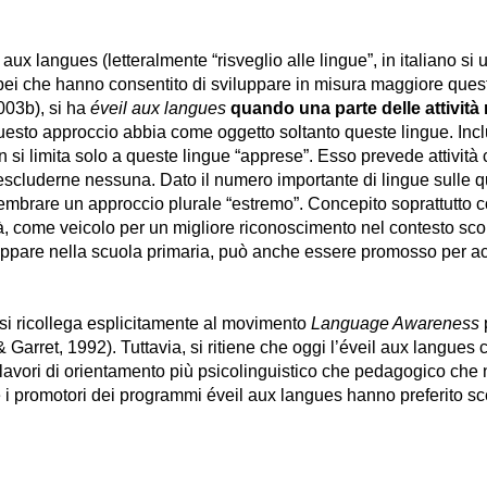
 aux langues (letteralmente “risveglio alle lingue”, in italiano s
opei che hanno consentito di sviluppare in misura maggiore quest
003b), si ha
éveil aux langues
quando una parte delle attività
questo approccio abbia come oggetto soltanto queste lingue. Inc
 si limita solo a queste lingue “apprese”. Esso prevede attività c
scluderne nessuna. Dato il numero importante di lingue sulle qual
mbrare un approccio plurale “estremo”. Concepito soprattutto com
rità, come veicolo per un migliore riconoscimento nel contesto scol
luppare nella scuola primaria, può anche essere promosso per a
 si ricollega esplicitamente al movimento
Language Awareness
Garret, 1992). Tuttavia, si ritiene che oggi l’éveil aux langues 
lavori di orientamento più psicolinguistico che pedagogico che
i promotori dei programmi éveil aux langues hanno preferito sce