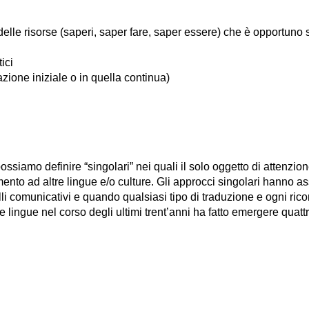
lle risorse (saperi, saper fare, saper essere) che è opportuno 
ici
azione iniziale o in quella continua)
ossiamo definire “singolari” nei quali il solo oggetto di attenzi
mento ad altre lingue e/o culture. Gli approcci singolari hanno a
lli comunicativi e quando qualsiasi tipo di traduzione e ogni ric
lingue nel corso degli ultimi trent’anni ha fatto emergere quattr