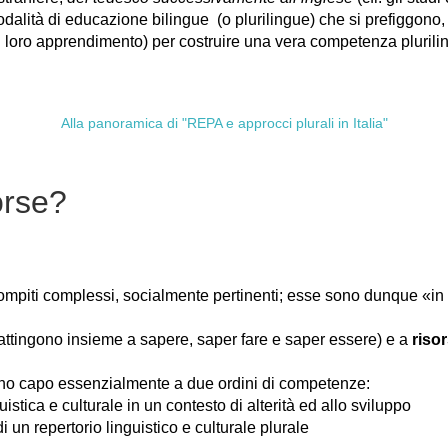
modalità di educazione bilingue (o plurilingue) che si prefiggon
ed il loro apprendimento) per costruire una vera competenza pluril
Alla panoramica di "REPA e approcci plurali in Italia"
orse?
compiti complessi, socialmente pertinenti; esse sono dunque «in
attingono insieme a sapere, saper fare e saper essere) e a
risor
nno capo essenzialmente a due ordini di competenze:
tica e culturale in un contesto di alterità ed allo sviluppo
un repertorio linguistico e culturale plurale