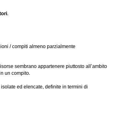
tori
.
zioni / compiti almeno parzialmente
risorse sembrano appartenere piuttosto all’ambito
 in un compito.
olate ed elencate, definite in termini di