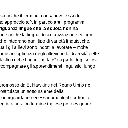
i usa anche il termine “consapevolezza dei
o approccio (cfr. in particolare i programmi
 riguarda lingue che la scuola non ha
lude anche la lingua di scolarizzazione ed ogni
he integrano ogni tipo di varietà linguistiche,
i gli allievi sono indotti a lavorare – molte
e accoglienza degli allievi nella diversità delle
astico delle lingue “portate” da parte degli allievi
ccompagnare gli apprendimenti linguistici lungo
promosso da E. Hawkins nel Regno Unito nel
costituisca un sottoinsieme della
 non riguardano necessariamente il confronto
gliere un altro termine inglese per designare il