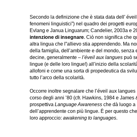
Secondo la definizione che è stata data dell’ éveil
fenomeni linguistici”) nel quadro dei progetti eur
Evlang e Janua Linguarum; Candelier, 2003a e 2
intenzione di insegnare
. Ciò non significa che 
altra lingua che l‟allievo stia apprendendo. Ma non
della famiglia, dell’ambiente e del mondo, senza e
decine, generalmente –
l’éveil aux langues
può se
lingue (e delle loro lingue!) all’inizio della scola
allofoni e come una sorta di propedeutica da svi
tutto l’arco della scolarità.
Occorre inoltre segnalare che l’éveil aux langues
corso degli anni ’80 (cfr. Hawkins, 1984 e James & 
prospettiva
Language Awareness
che dà luogo a 
dell’apprendente con più lingue. È per questo che 
loro approccio:
awakening to languages
.