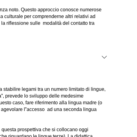
astanza noto. Questo approccio conosce numerose
 culturale per comprenderne altri relativi ad
la riflessione sulle modalità del contatto tra
 stabilire legami tra un numero limitato di lingue,
ca”, prevede lo sviluppo delle medesime
uesto caso, fare riferimento alla lingua madre (o
 per agevolare l‟accesso ad una seconda lingua
in questa prospettiva che si collocano oggi
i che riguardano le lingue terze). La didattica