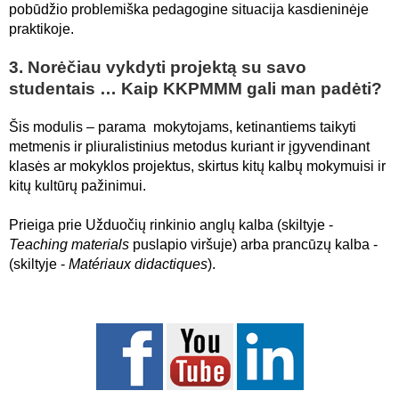
pobūdžio problemiška pedagogine situacija kasdieninėje
praktikoje.
3. Norėčiau vykdyti projektą su savo
studentais … Kaip KKPMMM gali man padėti?
Šis modulis – parama mokytojams, ketinantiems taikyti
metmenis ir pliuralistinius metodus kuriant ir įgyvendinant
klasės ar mokyklos projektus, skirtus kitų kalbų mokymuisi ir
kitų kultūrų pažinimui.
Prieiga prie Užduočių rinkinio anglų kalba (skiltyje -
Teaching materials
puslapio viršuje) arba prancūzų kalba -
(skiltyje -
Matériaux didactiques
).