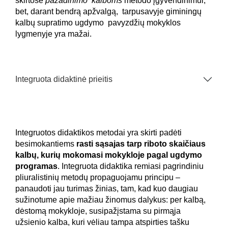
skirtose
pažadinimo kalboms
metodo įgyvendinimui,
bet, darant bendrą apžvalgą, tarpusavyje giminingų
kalbų supratimo ugdymo pavyzdžių mokyklos
lygmenyje yra mažai.
Integruota didaktinė prieitis
Integruotos didaktikos metodai yra skirti padėti
besimokantiems
rasti sąsajas tarp riboto skaičiaus
kalbų, kurių mokomasi mokykloje pagal ugdymo
programas
. Integruota didaktika remiasi pagrindiniu
pliuralistinių metodų propaguojamu principu –
panaudoti jau turimas žinias, tam, kad kuo daugiau
sužinotume apie mažiau žinomus dalykus: per kalbą,
dėstomą mokykloje, susipažįstama su pirmąja
užsienio kalba, kuri vėliau tampa atspirties tašku