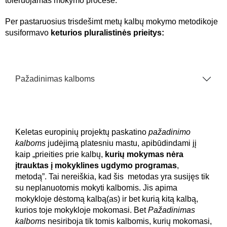
toleruojamas mokymo procese.
Per pastaruosius trisdešimt metų kalbų mokymo metodikoje
susiformavo
keturios pluralistinės prieitys:
Pažadinimas kalboms
Keletas europinių projektų paskatino
pažadinimo
kalboms
judėjimą platesniu mastu, apibūdindami jį
kaip „prieities prie kalbų,
kurių mokymas nėra
įtrauktas į mokyklines ugdymo programas
,
metodą”. Tai nereiškia, kad šis metodas yra susijęs tik
su neplanuotomis mokyti kalbomis. Jis apima
mokykloje dėstomą kalbą(as) ir bet kurią kitą kalbą,
kurios toje mokykloje mokomasi. Bet
Pažadinimas
kalboms
nesiriboja tik tomis kalbomis, kurių mokomasi,