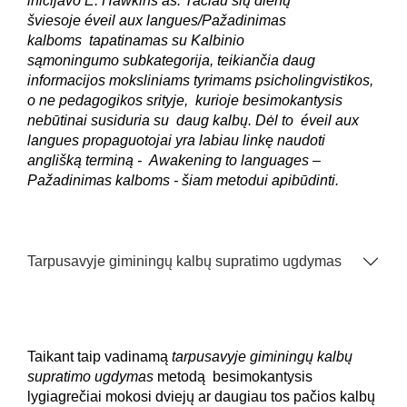
inicijavo E. Hawkins‘as. Tačiau šių dienų
šviesoje éveil aux langues/Pažadinimas
kalboms tapatinamas su Kalbinio
sąmoningumo subkategorija, teikiančia daug
informacijos moksliniams tyrimams psicholingvistikos,
o ne pedagogikos srityje, kurioje besimokantysis
nebūtinai susiduria su daug kalbų. Dėl to éveil aux
langues propaguotojai yra labiau linkę naudoti
anglišką terminą - Awakening to languages –
Pažadinimas kalboms - šiam metodui apibūdinti.
Tarpusavyje giminingų kalbų supratimo ugdymas
Taikant taip vadinamą
tarpusavyje giminingų kalbų
supratimo ugdymas
metodą
besimokantysis
lygiagrečiai mokosi dviejų ar daugiau tos pačios kalbų