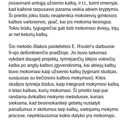
įsisavinant antrąją užsienio kalbą, ir t.t., turint omenyje,
kad kalbinė tarpusavio parama veikia abiem kryptymis.
Ši prieitis jokiu būdu neaplenkia moksleivių gimtosios
kalbos vartosenos, ypač, kai jos mokoma tiesiogiai.
Tokiu būdu, lygiagrečiai gali būti mokomasi dviejų, trijų
ar net keturių kalbų.
Šio metodo ištakos pastebėtos E. Roulet’o darbuose
9-ojo dešimtmenčio pradžioje. Jis buvo taikomas
vykdant daugelį projektų, tyrinėjančių idėjos
vokiečių
kalba po anglų kalbos
įgyvendinimą, kai abiejų kalbų
buvo mokomasi kaip užsienio kalbų (lyginant studijas,
susijusias su trečiosios kalbos mokymusi). Kitos
studijos tyrinėja būdus, kaip integruoti mokymosi kalbą
ir kitas kalbas, kurių mokomasi. Ši prieitis taip pat
randama dvikalbio mokymo metoduose, kuriais
siekiama, kad besimokantieji gebėtų nustatyti
panašumus ir skirtumus tarp kalbų, vartojamų mokymo
procese, nepriklausomai kokio dalyko yra mokomąsi.