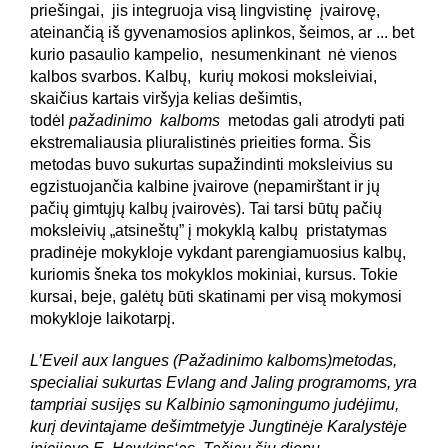
priešingai, jis integruoja visą lingvistinę įvairovę,
ateinančią iš gyvenamosios aplinkos, šeimos, ar ... bet
kurio pasaulio kampelio, nesumenkinant nė vienos
kalbos svarbos. Kalbų, kurių mokosi moksleiviai,
skaičius kartais viršyja kelias dešimtis,
todėl
pažadinimo kalboms
metodas gali atrodyti pati
ekstremaliausia pliuralistinės prieities forma. Šis
metodas buvo sukurtas supažindinti moksleivius su
egzistuojančia kalbine įvairove (nepamirštant ir jų
pačių gimtųjų kalbų įvairovės). Tai tarsi būtų pačių
moksleivių „atsineštų” į mokyklą kalbų pristatymas
pradinėje mokykloje vykdant parengiamuosius kalbų,
kuriomis šneka tos mokyklos mokiniai, kursus. Tokie
kursai, beje, galėtų būti skatinami per visą mokymosi
mokykloje laikotarpį.
L’Eveil aux langues (Pažadinimo kalboms)metodas,
specialiai sukurtas Evlang and Jaling programoms, yra
tampriai susijęs su Kalbinio sąmoningumo judėjimu,
kurį devintajame dešimtmetyje Jungtinėje Karalystėje