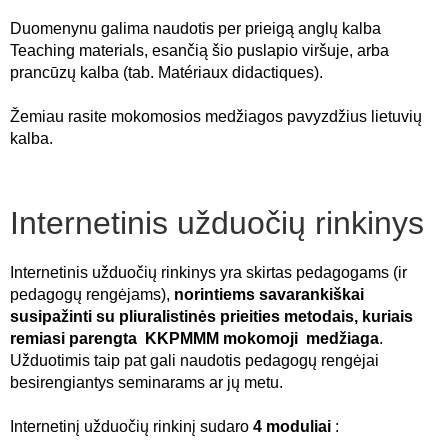
Duomenynu galima naudotis per prieigą anglų kalba
Teaching materials, esančią šio puslapio viršuje, arba
prancūzų kalba (tab. Matériaux didactiques).
Žemiau rasite mokomosios medžiagos pavyzdžius lietuvių
kalba.
Internetinis užduočių rinkinys
Internetinis užduočių rinkinys yra skirtas pedagogams (ir
pedagogų rengėjams),
norintiems savarankiškai
susipažinti su pliuralistinės prieities metodais, kuriais
remiasi parengta KKPMMM mokomoji medžiaga
.
Užduotimis taip pat gali naudotis pedagogų rengėjai
besirengiantys seminarams ar jų metu.
Internetinį užduočių rinkinį sudaro
4 moduliai
: