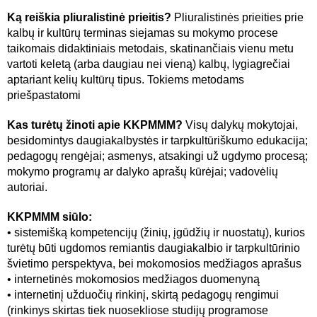
Ką reiškia pliuralistinė prieitis?
Pliuralistinės prieities prie
kalbų ir kultūrų terminas siejamas su mokymo procese
taikomais didaktiniais metodais, skatinančiais vienu metu
vartoti keletą (arba daugiau nei vieną) kalbų, lygiagrečiai
aptariant kelių kultūrų tipus. Tokiems metodams
priešpastatomi
Kas turėtų žinoti apie KKPMMM?
Visų dalykų mokytojai,
besidomintys daugiakalbystės ir tarpkultūriškumo edukacija;
pedagogų rengėjai; asmenys, atsakingi už ugdymo procesą;
mokymo programų ar dalyko aprašų kūrėjai; vadovėlių
autoriai.
KKPMMM siūlo:
• sistemišką kompetencijų (žinių, įgūdžių ir nuostatų), kurios
turėtų būti ugdomos remiantis daugiakalbio ir tarpkultūrinio
švietimo perspektyva, bei mokomosios medžiagos aprašus
• internetinės mokomosios medžiagos duomenyną
• internetinį užduočių rinkinį, skirtą pedagogų rengimui
(rinkinys skirtas tiek nuosekliose studijų programose