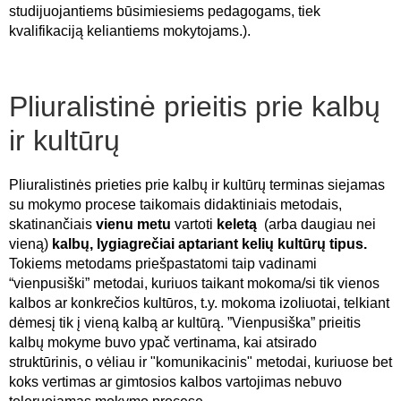
studijuojantiems būsimiesiems pedagogams, tiek
kvalifikaciją keliantiems mokytojams.).
Pliuralistinė prieitis prie kalbų
ir kultūrų
Pliuralistinės prieties prie kalbų ir kultūrų terminas siejamas
su mokymo procese taikomais didaktiniais metodais,
skatinančiais
vienu metu
vartoti
keletą
(arba daugiau nei
vieną)
kalbų,
lygiagrečiai aptariant kelių kultūrų tipus.
Tokiems metodams priešpastatomi taip vadinami
“vienpusiški” metodai, kuriuos taikant mokoma/si tik vienos
kalbos ar konkrečios kultūros, t.y. mokoma izoliuotai, telkiant
dėmesį tik į vieną kalbą ar kultūrą. ”Vienpusiška” prieitis
kalbų mokyme buvo ypač vertinama, kai atsirado
struktūrinis, o vėliau ir "komunikacinis" metodai, kuriuose bet
koks vertimas ar gimtosios kalbos vartojimas nebuvo