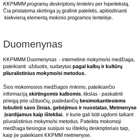
KKPMMM programų deskriptorių lentelės
per hipertekstą.
Čia pristatoma skirtinga jų grafinė pateiktis, apibūdinanti
kiekvieną elementą mokinio programos lentelėje.
Duomenynas
KKPMMM Duomenynas - internetinė mokymo/si medžiaga,
pateikianti užduotis, sudarytas
pagal kalbų ir kultūrų
pliuralistinius mokymo/si metodus.
Šios mokomosios medžiagos rinkinio, pateikiančio
informaciją
skirtingomis kalbomis
, tikslas - paskatinti
prieigą prie užduočių, padedančių
besimokantiesiems
tobulinti savo žinias, gebėjimus ir nuostatas, Metmenyse
įvardijamus kaip ištekliai
, ir kurie gali būti ugdomi taikant
pliuralistinius mokymo/si metodus. Pateikta mokomoji
medžiaga tiesiogiai susijusi su išteklių deskriptoriais taip,
kaip jie pateikiami KKPMM metmenyse.