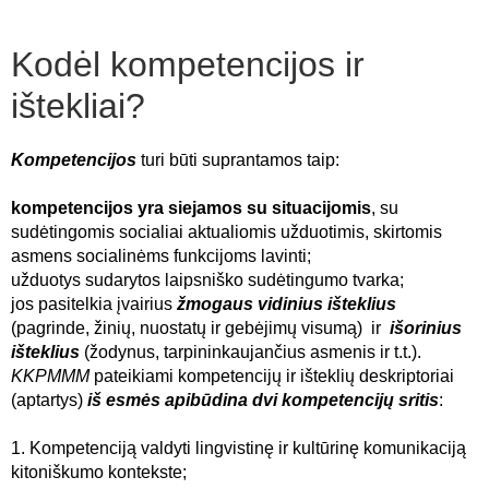
Kodėl kompetencijos ir
ištekliai?
Kompetencijos
turi būti suprantamos taip:
kompetencijos yra siejamos su situacijomis
, su
sudėtingomis socialiai aktualiomis užduotimis, skirtomis
asmens socialinėms funkcijoms lavinti;
užduotys sudarytos laipsniško sudėtingumo tvarka;
jos pasitelkia įvairius
žmogaus vidinius išteklius
(pagrinde, žinių, nuostatų ir gebėjimų visumą) ir
išorinius
išteklius
(žodynus, tarpininkaujančius asmenis ir t.t.).
KKPMMM
pateikiami kompetencijų ir išteklių deskriptoriai
(aptartys)
iš esmės apibūdina dvi kompetencijų sritis
:
1. Kompetenciją valdyti lingvistinę ir kultūrinę komunikaciją
kitoniškumo kontekste;