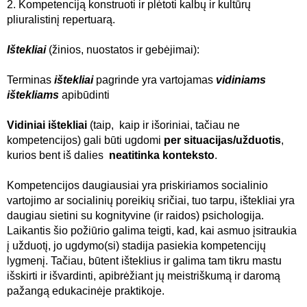
2. Kompetenciją konstruoti ir plėtoti kalbų ir kultūrų
pliuralistinį repertuarą.
Ištekliai
(žinios, nuostatos ir gebėjimai):
Terminas
ištekliai
pagrinde yra vartojamas
vidiniams
ištekliams
apibūdinti
Vidiniai ištekliai
(taip, kaip ir išoriniai, tačiau ne
kompetencijos) gali būti ugdomi
per situacijas/užduotis
,
kurios bent iš dalies
neatitinka konteksto
.
Kompetencijos daugiausiai yra priskiriamos socialinio
vartojimo ar socialinių poreikių sričiai, tuo tarpu, ištekliai yra
daugiau sietini su kognityvine (ir raidos) psichologija.
Laikantis šio požiūrio galima teigti, kad, kai asmuo įsitraukia
į užduotį, jo ugdymo(si) stadija pasiekia kompetencijų
lygmenį. Tačiau, būtent išteklius ir galima tam tikru mastu
išskirti ir išvardinti, apibrėžiant jų meistriškumą ir daromą
pažangą edukacinėje praktikoje.