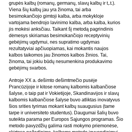
grupės kalbų (romanų, germanų, slavų kalbų ir t,.t.).
Viena šių kalbų jau yra žinoma, tai arba
besimokančiojo gimtoji kalba, arba mokykloje
vartojama bendrojo lavinimo kalba, arba kalba, kurios
jis mokėsi anksčiau. Taikant šį metodą pagrindinis
dėmesys skiriamas besimokančiojo receptyvinių
gebėjimų ugdymui, nes supratimo ugdymas
rezultatyviai apčiuopiamas, kai mokantis naujos
kalbos taikomos jau žinomos kalbos žinios. Tai,
žinoma, tai jokiu būdų nesumenkina produkavimo
gebėjimų svarbos.
Antroje XX a. dešimto dešimtmečio pusėje
Prancūzijoje ir kitose romanų kalbomis kalbančiose
šalyse, o taip pat ir Vokietijoje, Skandinavijos ir slavų
kalbomis kalbančiose šalyse buvo atliktas inovatyvus
šios srities tyrimas mokant kalbų suaugusius (tame
tarpe ir universiteto studentus). Daugumai šalių buvo
suteikta parama per Europos Sąjungos programas. Šio
metodo pavyzdžių galima rasti mokymo priemonėse,