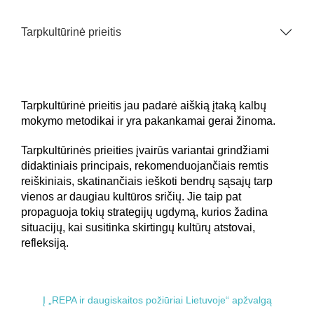
Tarpkultūrinė prieitis
Tarpkultūrinė prieitis jau padarė aiškią įtaką kalbų
mokymo metodikai ir yra pakankamai gerai žinoma.
Tarpkultūrinės prieities įvairūs variantai grindžiami
didaktiniais principais, rekomenduojančiais remtis
reiškiniais, skatinančiais ieškoti bendrų sąsajų tarp
vienos ar daugiau kultūros sričių. Jie taip pat
propaguoja tokių strategijų ugdymą, kurios žadina
situacijų, kai susitinka skirtingų kultūrų atstovai,
refleksiją.
Į „REPA ir daugiskaitos požiūriai Lietuvoje“ apžvalgą