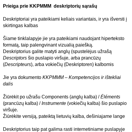
Prieiga prie KKPMMM deskriptorių sąrašų
Deskriptoriai yra pateikiami keliais variantais, ir yra išversti į
skirtingas kalbas
Šiame tinklalapyje jie yra pateikiami naudojant hiperteksto
formatą, taip palengvinant vizualią paiešką.
Deskriptorius galite matyti anglų (spustelėjus užrašą
Descriptors
šio puslapio viršuje, arba prancūzų
(
Descripteurs
), arba vokiečių (Deskriptoren) kalbomis
Jie yra dokumento
KKPMMM – Kompetencijos ir ištekliai
dalis
Žiūrėkit po užrašu Components (anglų kalba) /
Éléments
(prancūzų kalba) /
Instrumente
(vokiečių kalba) šio puslapio
viršuje.
Žiūrėkite versiją, pateiktą lietuvių kalba, dešiniajame lange
Deskriptorius taip pat galima rasti internetiniame puslapyje