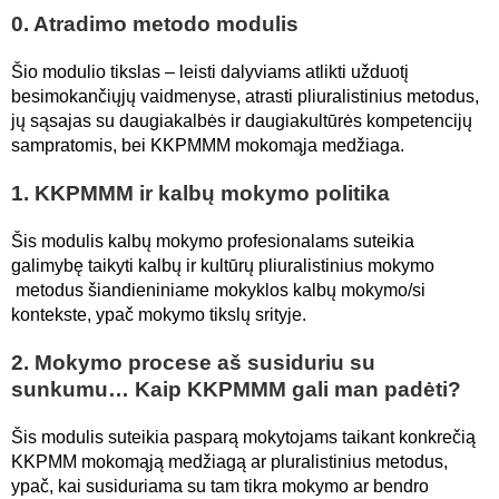
0. Atradimo metodo modulis
Šio modulio tikslas – leisti dalyviams atlikti užduotį
besimokančiųjų vaidmenyse, atrasti pliuralistinius metodus,
jų sąsajas su daugiakalbės ir daugiakultūrės kompetencijų
sampratomis, bei KKPMMM mokomąja medžiaga.
1. KKPMMM ir kalbų mokymo politika
Šis modulis kalbų mokymo profesionalams suteikia
galimybę taikyti kalbų ir kultūrų pliuralistinius mokymo
metodus šiandieniniame mokyklos kalbų mokymo/si
kontekste, ypač mokymo tikslų srityje.
2. Mokymo procese aš susiduriu su
sunkumu… Kaip KKPMMM gali man padėti?
Šis modulis suteikia pasparą mokytojams taikant konkrečią
KKPMM mokomąją medžiagą ar pluralistinius metodus,
ypač, kai susiduriama su tam tikra mokymo ar bendro