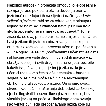
Nekoliko europskih projekata omogućilo je opsežnije
razvijanje više pokreta u okviru „buđenja prema
jezicima“ određujući ih na sljedeći način: „
buđenje
svijesti o jezicima
rabi se za određivanje pristupa u
kojima se
neke od aktivnosti bave jezicima koje
škola općenito ne namjerava poučavati
“. To ne
znači da se ovaj pristup bavi samo tim jezicima. On se
bavi jezikom ili jezicima obrazovanja i bilo kojim
drugim jezikom koji je u procesu učenja i poučavanja.
Ali, ne ograđuje se tim „poučavanim i učenim“ jezicima
i uključuje sve vrste drugih lingvističkih inačica – iz
okružja, obitelji...i svih drugih strana svijeta, bez bilo
kakvih isključivanja...jer je broj jezika na kojima
učenici rade – vrlo često više desetaka – buđenje
svijesti o jezicima može se činiti najesktremnijim
oblikom pluralističkoga pristupa. On je prije svega
stvoren kao način izražavanja dobrodošlice školskoj
djeci u lingvističku raznolikost (i raznolikost njihovih
vlastitih jezika) na početku školskoga obrazovanja,
kao vektor punijega prepoznavanja jezika koje su