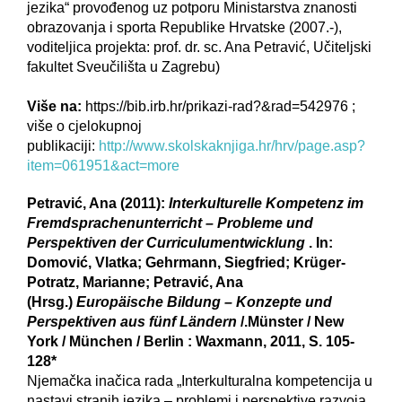
jezika“ provođenog uz potporu Ministarstva znanosti
obrazovanja i sporta Republike Hrvatske (2007.-),
voditeljica projekta: prof. dr. sc. Ana Petravić, Učiteljski
fakultet Sveučilišta u Zagrebu)
Više na:
https://bib.irb.hr/prikazi-rad?&rad=542976 ;
više o cjelokupnoj
publikaciji:
http://www.skolskaknjiga.hr/hrv/page.asp?
item=061951&act=more
Petravić, Ana (2011):
Interkulturelle Kompetenz im
Fremdsprachenunterricht – Probleme und
Perspektiven der Curriculumentwicklung
. In:
Domović, Vlatka; Gehrmann, Siegfried; Krüger-
Potratz, Marianne; Petravić, Ana
(Hrsg.)
Europäische Bildung – Konzepte und
Perspektiven aus fünf Ländern
/.Münster / New
York / München / Berlin : Waxmann, 2011, S. 105-
128*
Njemačka inačica rada „Interkulturalna kompetencija u
nastavi stranih jezika – problemi i perspektive razvoja