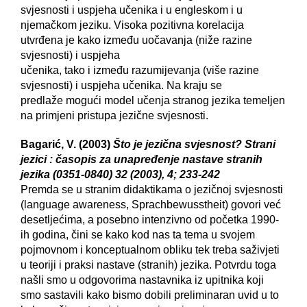
svjesnosti i uspjeha učenika i u engleskom i u
njemačkom jeziku. Visoka pozitivna korelacija
utvrđena je kako između uočavanja (niže razine
svjesnosti) i uspjeha
učenika, tako i između razumijevanja (više razine
svjesnosti) i uspjeha učenika. Na kraju se
predlaže mogući model učenja stranog jezika temeljen
na primjeni pristupa jezične svjesnosti.
Bagarić, V. (2003)
Što je jezična svjesnost? Strani
jezici : časopis za unapređenje nastave stranih
jezika (0351-0840) 32 (2003), 4; 233-242
Premda se u stranim didaktikama o jezičnoj svjesnosti
(language awareness, Sprachbewusstheit) govori već
desetljećima, a posebno intenzivno od početka 1990-
ih godina, čini se kako kod nas ta tema u svojem
pojmovnom i konceptualnom obliku tek treba saživjeti
u teoriji i praksi nastave (stranih) jezika. Potvrdu toga
našli smo u odgovorima nastavnika iz upitnika koji
smo sastavili kako bismo dobili preliminaran uvid u to