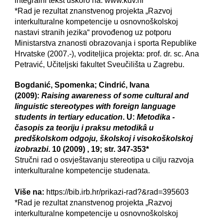
integralni tekst uskoro na: www.kdv.hr
*Rad je rezultat znanstvenog projekta „Razvoj
interkulturalne kompetencije u osnovnoškolskoj
nastavi stranih jezika“ provođenog uz potporu
Ministarstva znanosti obrazovanja i sporta Republike
Hrvatske (2007.-), voditeljica projekta: prof. dr. sc. Ana
Petravić, Učiteljski fakultet Sveučilišta u Zagrebu.
Bogdanić, Spomenka; Cindrić, Ivana
(2009):
Raising awareness of some cultural and
linguistic stereotypes with foreign language
students in tertiary education
. U:
Metodika -
časopis za teoriju i praksu metodikâ u
predškolskom odgoju, školskoj i visokoškolskoj
izobrazbi
. 10 (2009) , 19; str. 347-353*
Stručni rad o osvještavanju stereotipa u cilju razvoja
interkulturalne kompetencije studenata.
Više na:
https://bib.irb.hr/prikazi-rad?&rad=395603
*Rad je rezultat znanstvenog projekta „Razvoj
interkulturalne kompetencije u osnovnoškolskoj