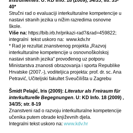
Instrumentes
. U: KD Info. 18 (2009), 34/35; str. 33-
40*
Stručni rad o evaluaciji interkulturalne kompetencije u
nastavi stranih jezika u nižim razredima osnovne
škole.
Više na:
https://bib.irb.hr/prikazi-rad?&rad=459822;
integralni tekst uskoro na: www.kdv.hr
* Rad je rezultat znanstvenog projekta „Razvoj
interkulturalne kompetencije u osnovnoškolskoj
nastavi stranih jezika“ provođenog uz potporu
Ministarstva znanosti obrazovanja i sporta Republike
Hrvatske (2007.-), voditeljica projekta: prof. dr. sc. Ana
Petravić, Učiteljski fakultet Sveučilišta u Zagrebu
Šmidt Pelajić, Iris (2009):
Literatur als Freiraum für
interkulturelle Begegnungen
. U: KD Info. 18 (2009) ,
34/35; str. 8-19
Znanstveni rad o razvoju interkulturalne kompetencije
učenika putem obrade književnih djela.
Integralni tekst uskoro na:
www.kdv.hr