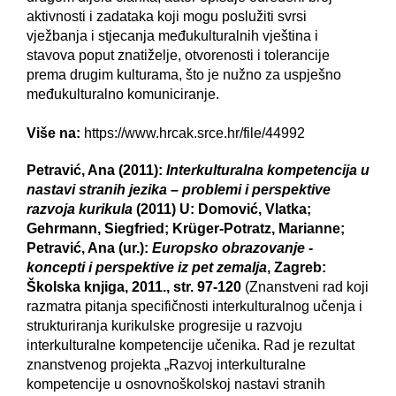
aktivnosti i zadataka koji mogu poslužiti svrsi
vježbanja i stjecanja međukulturalnih vještina i
stavova poput znatiželje, otvorenosti i tolerancije
prema drugim kulturama, što je nužno za uspješno
međukulturalno komuniciranje.
Više na:
https://www.hrcak.srce.hr/file/44992
Petravić, Ana (2011):
Interkulturalna kompetencija u
nastavi stranih jezika – problemi i perspektive
razvoja kurikula
(2011) U: Domović, Vlatka;
Gehrmann, Siegfried; Krüger-Potratz, Marianne;
Petravić, Ana (ur.):
Europsko obrazovanje -
koncepti i perspektive iz pet zemalja
, Zagreb:
Školska knjiga, 2011., str. 97-120
(Znanstveni rad koji
razmatra pitanja specifičnosti interkulturalnog učenja i
strukturiranja kurikulske progresije u razvoju
interkulturalne kompetencije učenika. Rad je rezultat
znanstvenog projekta „Razvoj interkulturalne
kompetencije u osnovnoškolskoj nastavi stranih