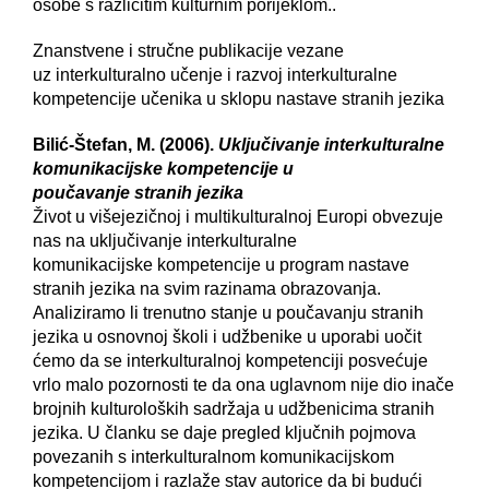
osobe s različitim kulturnim porijeklom..
Znanstvene i stručne publikacije vezane
uz interkulturalno učenje i razvoj interkulturalne
kompetencije učenika u sklopu nastave stranih jezika
Bilić-Štefan, M. (2006).
Uključivanje interkulturalne
komunikacijske kompetencije u
poučavanje stranih jezika
Život u višejezičnoj i multikulturalnoj Europi obvezuje
nas na uključivanje interkulturalne
komunikacijske kompetencije u program nastave
stranih jezika na svim razinama obrazovanja.
Analiziramo li trenutno stanje u poučavanju stranih
jezika u osnovnoj školi i udžbenike u uporabi uočit
ćemo da se interkulturalnoj kompetenciji posvećuje
vrlo malo pozornosti te da ona uglavnom nije dio inače
brojnih kulturoloških sadržaja u udžbenicima stranih
jezika. U članku se daje pregled ključnih pojmova
povezanih s interkulturalnom komunikacijskom
kompetencijom i razlaže stav autorice da bi budući