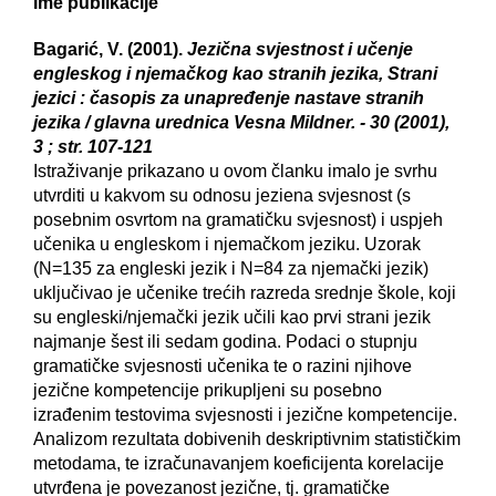
Ime publikacije
Bagarić, V. (2001).
Jezična svjestnost i učenje
engleskog i njemačkog kao stranih jezika, Strani
jezici : časopis za unapređenje nastave stranih
jezika / glavna urednica Vesna Mildner. - 30 (2001),
3 ; str. 107-121
Istraživanje prikazano u ovom članku imalo je svrhu
utvrditi u kakvom su odnosu jeziena svjesnost (s
posebnim osvrtom na gramatičku svjesnost) i uspjeh
učenika u engleskom i njemačkom jeziku. Uzorak
(N=135 za engleski jezik i N=84 za njemački jezik)
uključivao je učenike trećih razreda srednje škole, koji
su engleski/njemački jezik učili kao prvi strani jezik
najmanje šest ili sedam godina. Podaci o stupnju
gramatičke svjesnosti učenika te o razini njihove
jezične kompetencije prikupljeni su posebno
izrađenim testovima svjesnosti i jezične kompetencije.
Analizom rezultata dobivenih deskriptivnim statističkim
metodama, te izračunavanjem koeficijenta korelacije
utvrđena je povezanost jezične, tj. gramatičke