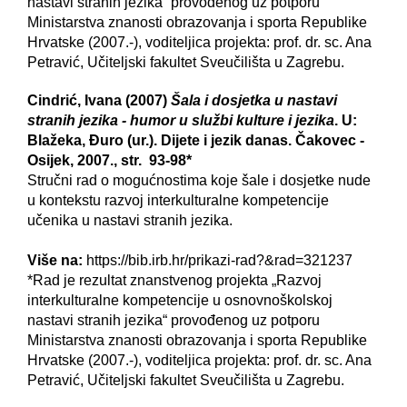
nastavi stranih jezika“ provođenog uz potporu
Ministarstva znanosti obrazovanja i sporta Republike
Hrvatske (2007.-), voditeljica projekta: prof. dr. sc. Ana
Petravić, Učiteljski fakultet Sveučilišta u Zagrebu.
Cindrić, Ivana (2007)
Šala i dosjetka u nastavi
stranih jezika - humor u službi kulture i jezika
. U:
Blažeka, Đuro (ur.). Dijete i jezik danas. Čakovec -
Osijek, 2007., str. 93-98*
Stručni rad o mogućnostima koje šale i dosjetke nude
u kontekstu razvoj interkulturalne kompetencije
učenika u nastavi stranih jezika.
Više na:
https://bib.irb.hr/prikazi-rad?&rad=321237
*Rad je rezultat znanstvenog projekta „Razvoj
interkulturalne kompetencije u osnovnoškolskoj
nastavi stranih jezika“ provođenog uz potporu
Ministarstva znanosti obrazovanja i sporta Republike
Hrvatske (2007.-), voditeljica projekta: prof. dr. sc. Ana
Petravić, Učiteljski fakultet Sveučilišta u Zagrebu.