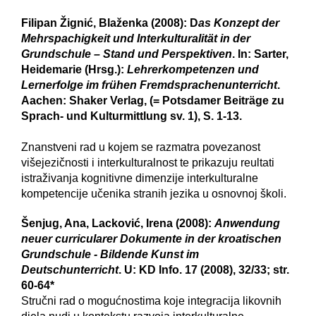
Filipan Žignić, Blaženka (2008): D
as Konzept der
Mehrspachigkeit und Interkulturalität in der
Grundschule – Stand und Perspektiven
. In: Sarter,
Heidemarie (Hrsg.):
Lehrerkompetenzen und
Lernerfolge im frühen Fremdsprachenunterricht
.
Aachen: Shaker Verlag, (= Potsdamer Beiträge zu
Sprach- und Kulturmittlung sv. 1), S. 1-13.
Znanstveni rad u kojem se razmatra povezanost
višejezičnosti i interkulturalnost te prikazuju reultati
istraživanja kognitivne dimenzije interkulturalne
kompetencije učenika stranih jezika u osnovnoj školi.
Šenjug, Ana, Lacković, Irena (2008):
Anwendung
neuer curricularer Dokumente in der kroatischen
Grundschule - Bildende Kunst im
Deutschunterricht
. U: KD Info. 17 (2008), 32/33; str.
60-64*
Stručni rad o mogućnostima koje integracija likovnih