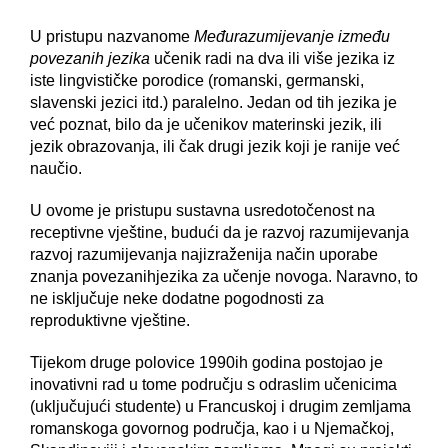
U pristupu nazvanome
Međurazumijevanje između
povezanih jezika
učenik radi na dva ili više jezika iz
iste lingvističke porodice (romanski, germanski,
slavenski jezici itd.) paralelno. Jedan od tih jezika je
već poznat, bilo da je učenikov materinski jezik, ili
jezik obrazovanja, ili čak drugi jezik koji je ranije već
naučio.
U ovome je pristupu sustavna usredotočenost na
receptivne vještine, budući da je razvoj razumijevanja
razvoj razumijevanja najizraženija način uporabe
znanja povezanihjezika za učenje novoga. Naravno, to
ne isključuje neke dodatne pogodnosti za
reproduktivne vještine.
Tijekom druge polovice 1990ih godina postojao je
inovativni rad u tome području s odraslim učenicima
(uključujući studente) u Francuskoj i drugim zemljama
romanskoga govornog područja, kao i u Njemačkoj,