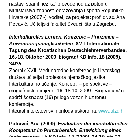
nastavi stranih jezika“ provođenog uz potporu
Ministarstva znanosti obrazovanja i sporta Republike
Hrvatske (2007.-), voditeljica projekta: prof. dr. sc. Ana
Petravić, Učiteljski fakultet Sveučilišta u Zagrebu.
Interkulturelles Lernen. Konzepte – Prinzipien –
Anwendungsmöglichkeiten
, XVII. Internationale
Tagung des Kroatischen Deutschlehrerverbandes,
16.-18. Oktober 2009, biograd/ KD Info. 18 (2009),
34/35
Zbornik XVII. Međunarodne konferencije Hrvatskog
društva učitelja i profesora njemačkog jezika
Interkulturalno učenje. Koncepti – perspektive –
mogućnosti primjene, 16.-18.10. 2009., Biogradu n/m;
sadrži šesnaest (16) priloga vezanih uz temu
konferncije.
Integralni tekstovi svih priloga uskoro na:
www.ufzg.hr
Petravić, Ana (2009):
Evaluation der interkulturellen
Kompetenz im Primarbereich. Entwicklung eines