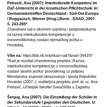
Petravić, Ana (2007):
Interkulturelle Kompetenz im
DaF-Unterricht in der kroatischen Pflichtschule
. In:
Germanistentreffen Deutschland - Süd-Ost-Europa
/ Roggausch, Werner (Hrsg.).Bonn : DAAD, 2007.
S. 243-265*
Znanstveni rad o okvirnim uvjetima i pretpostavkama
za razvoj interkulturalne kompetencije u
osnovnoškolskoj nastavi njemačkog jezika u
Hrvatskoj.
Više na:
https://bib.irb.hr/prikazi-rad?&rad=344197
*Rad je rezultat znanstvenog projekta „Razvoj
interkulturalne kompetencije u osnovnoškolskoj
nastavi stranih jezika“ provođenog uz potporu
Ministarstva znanosti obrazovanja i sporta Republike
Hrvatske (2007.-), voditeljica projekta: prof. dr. sc. Ana
Petravić, Učiteljski fakultet Sveučilišta u Zagrebu.
Šenjug, Ana (2007):
Die Einstellung der Schüler in
der Sekundarstufe I gegnüber den Deutschen
. U: