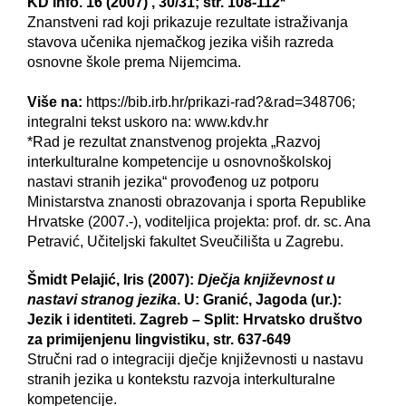
KD Info. 16 (2007) , 30/31; str. 108-112*
Znanstveni rad koji prikazuje rezultate istraživanja
stavova učenika njemačkog jezika viših razreda
osnovne škole prema Nijemcima.
Više na:
https://bib.irb.hr/prikazi-rad?&rad=348706;
integralni tekst uskoro na: www.kdv.hr
*Rad je rezultat znanstvenog projekta „Razvoj
interkulturalne kompetencije u osnovnoškolskoj
nastavi stranih jezika“ provođenog uz potporu
Ministarstva znanosti obrazovanja i sporta Republike
Hrvatske (2007.-), voditeljica projekta: prof. dr. sc. Ana
Petravić, Učiteljski fakultet Sveučilišta u Zagrebu.
Šmidt Pelajić, Iris (2007):
Dječja književnost u
nastavi stranog jezika
. U: Granić, Jagoda (ur.):
Jezik i identiteti. Zagreb – Split: Hrvatsko društvo
za primijenjenu lingvistiku, str. 637-649
Stručni rad o integraciji dječje književnosti u nastavu
stranih jezika u kontekstu razvoja interkulturalne
kompetencije.