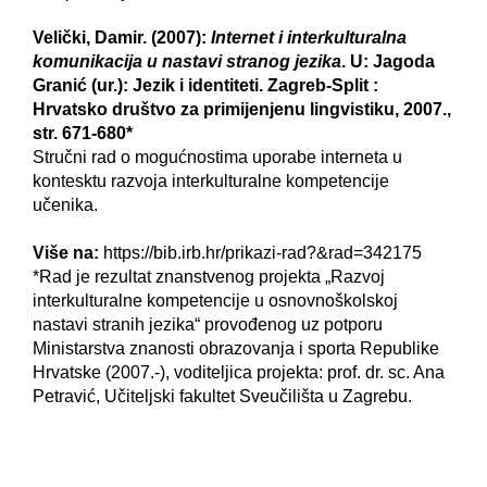
Velički, Damir. (2007):
Internet i interkulturalna
komunikacija u nastavi stranog jezika
. U: Jagoda
Granić (ur.): Jezik i identiteti. Zagreb-Split :
Hrvatsko društvo za primijenjenu lingvistiku, 2007.,
str. 671-680*
Stručni rad o mogućnostima uporabe interneta u
kontesktu razvoja interkulturalne kompetencije
učenika.
Više na:
https://bib.irb.hr/prikazi-rad?&rad=342175
*Rad je rezultat znanstvenog projekta „Razvoj
interkulturalne kompetencije u osnovnoškolskoj
nastavi stranih jezika“ provođenog uz potporu
Ministarstva znanosti obrazovanja i sporta Republike
Hrvatske (2007.-), voditeljica projekta: prof. dr. sc. Ana
Petravić, Učiteljski fakultet Sveučilišta u Zagrebu.