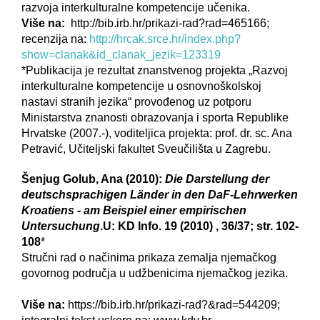
razvoja interkulturalne kompetencije učenika.
Više na:
http://bib.irb.hr/prikazi-rad?rad=465166;
recenzija na:
http://hrcak.srce.hr/index.php?
show=clanak&id_clanak_jezik=123319
*Publikacija je rezultat znanstvenog projekta „Razvoj
interkulturalne kompetencije u osnovnoškolskoj
nastavi stranih jezika“ provođenog uz potporu
Ministarstva znanosti obrazovanja i sporta Republike
Hrvatske (2007.-), voditeljica projekta: prof. dr. sc. Ana
Petravić, Učiteljski fakultet Sveučilišta u Zagrebu.
Šenjug Golub, Ana (2010):
Die Darstellung der
deutschsprachigen Länder in den DaF-Lehrwerken
Kroatiens - am Beispiel einer empirischen
Untersuchung
.U: KD Info. 19 (2010) , 36/37; str. 102-
108
*
Stručni rad o načinima prikaza zemalja njemačkog
govornog područja u udžbenicima njemačkog jezika.
Više na:
https://bib.irb.hr/prikazi-rad?&rad=544209;