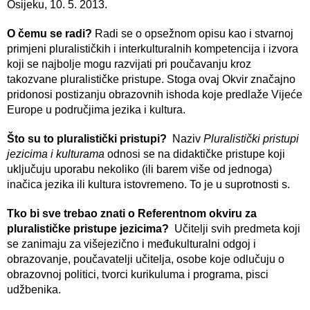
Osijeku, 10. 5. 2013.
O čemu se radi?
Radi se o opsežnom opisu kao i stvarnoj
primjeni pluralističkih i interkulturalnih kompetencija i izvora
koji se najbolje mogu razvijati pri poučavanju kroz
takozvane pluralističke pristupe. Stoga ovaj Okvir značajno
pridonosi postizanju obrazovnih ishoda koje predlaže Vijeće
Europe u područjima jezika i kultura.
Što su to pluralistički pristupi?
Naziv
Pluralistički pristupi
jezicima i kulturama
odnosi se na didaktičke pristupe koji
uključuju uporabu nekoliko (ili barem više od jednoga)
inačica jezika ili kultura istovremeno. To je u suprotnosti s.
Tko bi sve trebao znati o Referentnom okviru za
pluralističke pristupe jezicima?
Učitelji svih predmeta koji
se zanimaju za višejezično i međukulturalni odgoj i
obrazovanje, poučavatelji učitelja, osobe koje odlučuju o
obrazovnoj politici, tvorci kurikuluma i programa, pisci
udžbenika.