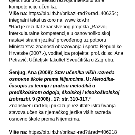
djela nudi u kontekstu razvoja interkulturalne
kompetencije učenika.
Više na:
https://bib.irb.hr/prikazi-rad?&rad=406254;
integralni tekst uskoro na: www.kdv.hr
*Rad je rezultat znanstvenog projekta „Razvoj
interkulturalne kompetencije u osnovnoškolskoj
nastavi stranih jezika“ provođenog uz potporu
Ministarstva znanosti obrazovanja i sporta Republike
Hrvatske (2007.-), voditeljica projekta: prof. dr. sc. Ana
Petravić, Učiteljski fakultet Sveučilišta u Zagrebu.
Šenjug, Ana (2008):
Stav učenika viših razreda
osnovne škole prema Nijemcima
. U:
Metodika-
časopis za teoriju i praksu metodikâ u
predškolskom odgoju, školskoj i visokoškolskoj
izobrazbi
. 9 (2008) , 17; str. 310-317
.*
Znanstveni rad koji prikazuje rezultate istraživanja
stavova učenika njemačkog jezika viših razreda
osnovne škole prema Nijemcima.
Više na:
https://bib.irb.hr/prikazi-rad?&rad=406218