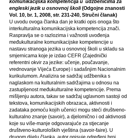
komunikacijska kompetencija u udžbenicima za
engleski jezik u osnovnoj školi
(Odgojne znanosti
Vol. 10, br. 1, 2008, str. 231-240, Stručni članak)
U uvodu ovoga članka dan je kratki opis onoga što
interkulturalna komunikacijska kompetencija znači.
Raspravlja se o razlozima i važnosti uvođenja
međukulturalne komunikacijske kompetencije u
nastavu stranoga jezika u osnovnoj školi u skladu sa
smjernicama koje je izdao CEFR (Zajednički
referentni okvir za jezike: učenje, poučavanje,
vrednovanje Vijeća Europe) i sadašnjim Nacionalnim
kurikulumom. Analizira se sadržaj udžbenika s
naglaskom na kulturalnim sadržajima u odnosu na
zastupljenost međukulturalne kompetencije. Prema
mišljenju autora, takav se sadržaj uglavnom sastoji od
tekstova, komunikacijskih obrazaca, aktivnosti i
zadataka pomoću kojih učenici mogu steći društveno-
kulturalno znanje (savoir), a djelomično i od aktivnosti
koje su više-manje odgovarajuće za stjecanje
društveno-kulturoloških vještina (savoir-faire). U
drugom dijelu članka, autor opisuje određeni broj