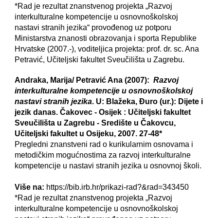
*Rad je rezultat znanstvenog projekta „Razvoj
interkulturalne kompetencije u osnovnoškolskoj
nastavi stranih jezika“ provođenog uz potporu
Ministarstva znanosti obrazovanja i sporta Republike
Hrvatske (2007.-), voditeljica projekta: prof. dr. sc. Ana
Petravić, Učiteljski fakultet Sveučilišta u Zagrebu.
Andraka, Marija/ Petravić Ana (2007):
Razvoj
interkulturalne kompetencije u osnovnoškolskoj
nastavi stranih jezika
. U: Blažeka, Đuro (ur.): Dijete i
jezik danas. Čakovec - Osijek : Učiteljski fakultet
Sveučilišta u Zagrebu - Središte u Čakovcu,
Učiteljski fakultet u Osijeku, 2007. 27-48*
Pregledni znanstveni rad o kurikularnim osnovama i
metodičkim mogućnostima za razvoj interkulturalne
kompetencije u nastavi stranih jezika u osnovnoj školi.
Više na:
https://bib.irb.hr/prikazi-rad?&rad=343450
*Rad je rezultat znanstvenog projekta „Razvoj
interkulturalne kompetencije u osnovnoškolskoj