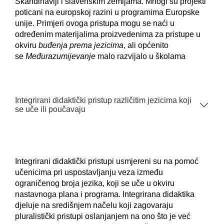
Skandinaviji i slavenskim zemljama. Mnogi su projekti
poticani na europskoj razini u programima Europske
unije. Primjeri ovoga pristupa mogu se naći u
određenim materijalima proizvedenima za pristupe u
okviru
buđenja prema jezicima
, ali općenito
se
Međurazumijevanje
malo razvijalo u školama
Integrirani didaktički pristup različitim jezicima koji
se uče ili poučavaju
Integrirani didaktički pristupi usmjereni su na pomoć
učenicima pri uspostavljanju veza između
ograničenog broja jezika, koji se uče u okviru
nastavnoga plana i programa. Integrirana didaktika
djeluje na središnjem načelu koji zagovaraju
pluralistički pristupi oslanjanjem na ono što je već