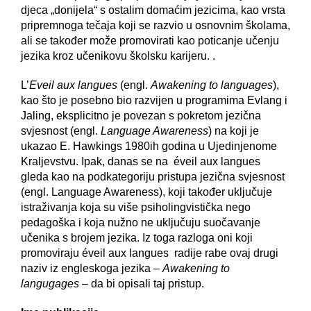
djeca „donijela“ s ostalim domaćim jezicima, kao vrsta
pripremnoga tečaja koji se razvio u osnovnim školama,
ali se također može promovirati kao poticanje učenju
jezika kroz učenikovu školsku karijeru. .
L’
Eveil aux langues
(engl.
Awakening to languages
),
kao što je posebno bio razvijen u programima Evlang i
Jaling, eksplicitno je povezan s pokretom jezična
svjesnost (engl.
Language Awareness
) na koji je
ukazao E. Hawkings 1980ih godina u Ujedinjenome
Kraljevstvu. Ipak, danas se na éveil aux langues
gleda kao na podkategoriju pristupa jezična svjesnost
(engl. Language Awareness), koji također uključuje
istraživanja koja su više psiholingvistička nego
pedagoška i koja nužno ne uključuju suočavanje
učenika s brojem jezika. Iz toga razloga oni koji
promoviraju éveil aux langues radije rabe ovaj drugi
naziv iz engleskoga jezika –
Awakening to
langugages
– da bi opisali taj pristup.