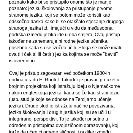
poznato kako bi se pristupilo onome što je manje
poznato: jeziku školovanja za pristupanje prvome
stranome jeziku, koji se potom može koristiti kao
odskočna daska kako bi se olakšalo stjecanje drugoga
stranoga jezika itd., imajući u vidu da međusobna
podrška između jezika ide u oba smjera. Ovaj pristup
također ne zanemaruje ni rodne jezike učenika,
posebno kada su se izričito učili. Stoga se može imati
dva (ili čak tri ili četiri) jezika kojima se može "baviti"
istovremeno.
Ovaj je pristup zagovaran već početkom 1980-ih
godina u radu E. Roulet. Također je pravac preuzet u
brojnim projektima koji istražuju ideju o Njemačkome
nakon engleskoga jezika kada se če kao strani jezici
(usp. studije koje se odnose na Tercijarno učenje
jezika). Druge studije istražuju načine povezivanja
jezika školovanja i drugih jezika koji su se učili u
integriranoj perspektivi. To je također prisutno u
određenim pristupima dvojezičnom obrazovanju, koji
traže da učenici odrede sličnosti i razlike između