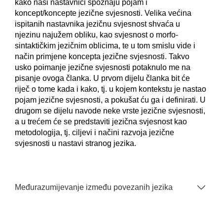
kako naši nastavnici spoznaju pojam i
koncept/koncepte jezične svjesnosti. Velika većina
ispitanih nastavnika jezičnu svjesnost shvaća u
njezinu najužem obliku, kao svjesnost o morfo-
sintaktičkim jezičnim oblicima, te u tom smislu vide i
način primjene koncepta jezične svjesnosti. Takvo
usko poimanje jezične svjesnosti potaknulo me na
pisanje ovoga članka. U prvom dijelu članka bit će
riječ o tome kada i kako, tj. u kojem kontekstu je nastao
pojam jezične svjesnosti, a pokušat ću ga i definirati. U
drugom se dijelu navode neke vrste jezične svjesnosti,
a u trećem će se predstaviti jezična svjesnost kao
metodologija, tj. ciljevi i načini razvoja jezične
svjesnosti u nastavi stranog jezika.
Međurazumijevanje između povezanih jezika