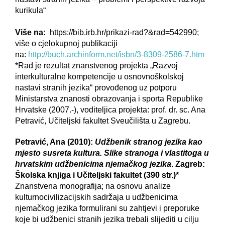
kurikula“
Više na:
https://bib.irb.hr/prikazi-rad?&rad=542990;
više o cjelokupnoj publikaciji
na:
http://buch.archinform.net/isbn/3-8309-2586-7.htm
*Rad je rezultat znanstvenog projekta „Razvoj
interkulturalne kompetencije u osnovnoškolskoj
nastavi stranih jezika“ provođenog uz potporu
Ministarstva znanosti obrazovanja i sporta Republike
Hrvatske (2007.-), voditeljica projekta: prof. dr. sc. Ana
Petravić, Učiteljski fakultet Sveučilišta u Zagrebu.
Petravić, Ana (2010):
Udžbenik stranog jezika kao
mjesto susreta kultura. Slike stranoga i vlastitoga u
hrvatskim udžbenicima njemačkog jezika
. Zagreb:
Školska knjiga i Učiteljski fakultet (390 str.)*
Znanstvena monografija; na osnovu analize
kulturnocivilizacijskih sadržaja u udžbenicima
njemačkog jezika formulirani su zahtjevi i preporuke
koje bi udžbenici stranih jezika trebali slijediti u cilju