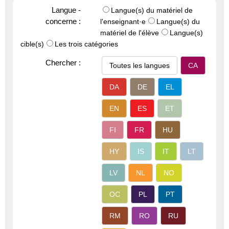
Langue -
Langue(s) du matériel de
concerne :
l'enseignant·e
Langue(s) du
matériel de l'élève
Langue(s)
cible(s)
Les trois catégories
Chercher :
Toutes les langues
CA
DA
DE
EL
EN
ES
ET
FI
FR
HU
HY
IS
IT
LT
LV
NL
NO
OC
PL
PT
RM
RO
RU