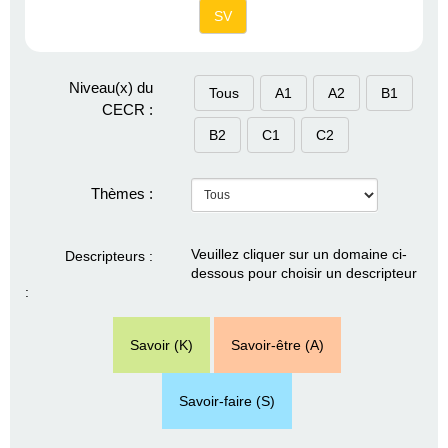
SV
Niveau(x) du
Tous
A1
A2
B1
CECR :
B2
C1
C2
Thèmes :
Veuillez cliquer sur un domaine ci-
Descripteurs :
dessous pour choisir un descripteur
:
Savoir (K)
Savoir-être (A)
Savoir-faire (S)