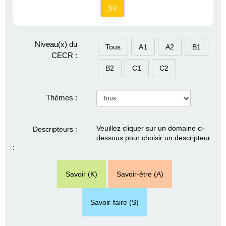
SV
Niveau(x) du
Tous
A1
A2
B1
CECR :
B2
C1
C2
Thèmes :
Veuillez cliquer sur un domaine ci-
Descripteurs :
dessous pour choisir un descripteur
:
Savoir (K)
Savoir-être (A)
Savoir-faire (S)