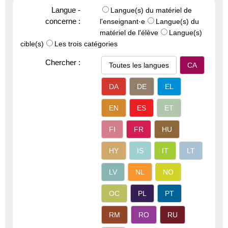
Langue -
Langue(s) du matériel de
concerne :
l'enseignant·e
Langue(s) du
matériel de l'élève
Langue(s)
cible(s)
Les trois catégories
Chercher :
Toutes les langues
CA
DA
DE
EL
EN
ES
ET
FI
FR
HU
HY
IS
IT
LT
LV
NL
NO
OC
PL
PT
RM
RO
RU