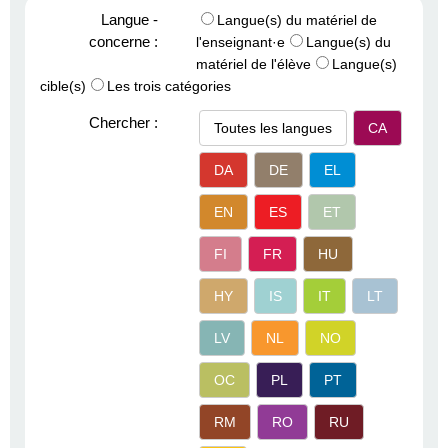
Langue -
Langue(s) du matériel de
concerne :
l'enseignant·e
Langue(s) du
matériel de l'élève
Langue(s)
cible(s)
Les trois catégories
Chercher :
Toutes les langues
CA
DA
DE
EL
EN
ES
ET
FI
FR
HU
HY
IS
IT
LT
LV
NL
NO
OC
PL
PT
RM
RO
RU