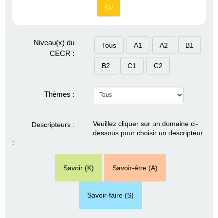
SV
Niveau(x) du
Tous
A1
A2
B1
CECR :
B2
C1
C2
Thèmes :
Veuillez cliquer sur un domaine ci-
Descripteurs :
dessous pour choisir un descripteur
:
Savoir (K)
Savoir-être (A)
Savoir-faire (S)