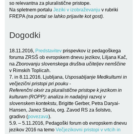
so relevantna za pluralistične pristope.
Na spletnem portalu
Jeziki v izobraževanju
v rubriki
FREPA
(na portal se lahko prijavite kot gost).
Dogodki
18.11.2016,
Predstavitev
prispevkov iz pedagoškega
foruma ZRSŠ ob evropskem dnevu jezikov, Liljana Kač,
na
Zborovanju slovenskega društva učiteljev nemščine
v Rimskih Toplicah.
7. in 8.11.2016, Ljubljana,
Usposabljanje Medkulturni in
večjezični pristopi pri pouku
-
Referenčni okvir za pluralistične pristope k jezikom in
kulturam (ROPP): analiza in nadaljnji razvoj v
slovenskem kontekstu
, Brigitte Gerber, Petra Daryai-
Hansen, Janez Skela, org. Zavod RS za šolstvo,
gradivo (
povezava
).
5.9. – 5.11.2016, Pedagoški forum ob evropskem dnevu
jezikov 2016 na temo
Večjezikovni pristopi v vrtcih in