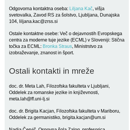
Odgovorna kontaktna oseba:
Liljana Kač
, višja
svetovalka, Zavod RS za šolstvo, Ljubljana, Dunajska
104,
liljana.kac@zrss.si
Ostale kontaktne osebe: Več o dejavnostih Evropskega
centra za moderne tuje jezike (ECML) v Sloveniji: Stična
točka za ECML:
Bronka Straus
, Ministrstvo za
izobraževanje, znanost in šport.
Ostali kontakti in mreže
doc. dr. Meta Lah, Filozofska fakulteta v Ljubljani,
Oddelek za romanske jezike in književnosti,
meta.lah@ff.uni-lj.si
doc. dr. Brigita Kacjan, Filozofska fakulteta v Mariboru,
Oddelek za germanistiko,
brigita.kacjan@um.si
Nadja Červič, Osnovna šola Zalog, profesorica