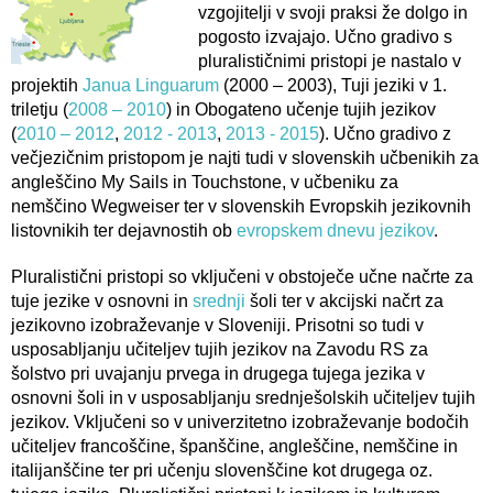
vzgojitelji v svoji praksi že dolgo in
pogosto izvajajo. Učno gradivo s
pluralističnimi pristopi je nastalo v
projektih
Janua Linguarum
(2000 – 2003), Tuji jeziki v 1.
triletju (
2008 – 2010
) in Obogateno učenje tujih jezikov
(
2010 – 2012
,
2012 - 2013
,
2013 - 2015
). Učno gradivo z
večjezičnim pristopom je najti tudi v slovenskih učbenikih za
angleščino My Sails in Touchstone, v učbeniku za
nemščino Wegweiser ter v slovenskih Evropskih jezikovnih
listovnikih ter dejavnostih ob
evropskem dnevu jezikov
.
Pluralistični pristopi so vključeni v obstoječe učne načrte za
tuje jezike v osnovni in
srednji
šoli ter v akcijski načrt za
jezikovno izobraževanje v Sloveniji. Prisotni so tudi v
usposabljanju učiteljev tujih jezikov na Zavodu RS za
šolstvo pri uvajanju prvega in drugega tujega jezika v
osnovni šoli in v usposabljanju srednješolskih učiteljev tujih
jezikov. Vključeni so v univerzitetno izobraževanje bodočih
učiteljev francoščine, španščine, angleščine, nemščine in
italijanščine ter pri učenju slovenščine kot drugega oz.