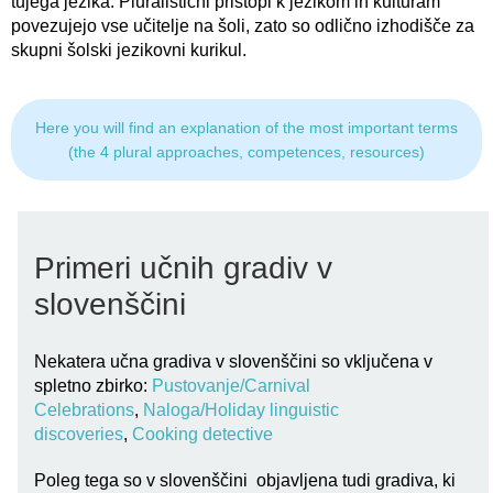
tujega jezika. Pluralistični pristopi k jezikom in kulturam
povezujejo vse učitelje na šoli, zato so odlično izhodišče za
skupni šolski jezikovni kurikul.
Here you will find an explanation of the most important terms
(the 4 plural approaches, competences, resources)
Primeri učnih gradiv v
slovenščini
Nekatera učna gradiva v slovenščini so vključena v
spletno zbirko:
Pustovanje/Carnival
Celebrations
,
Naloga/Holiday linguistic
discoveries
,
Cooking detective
Poleg tega so v slovenščini objavljena tudi gradiva, ki