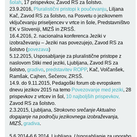
šolah
, 17 prispevkov, Zavod RS za šolstvo.
23.9.2016,
Pluralistični pristopi k poučevanju
, Liljana
Kač, Zavod RS za šolstvo, na Posvetu o jezikovnem
vključevanju priseljencev v vrtce in šole, Predstavništvo
EK v Sloveniji, MIZŠ in ZRSŠ.
16.4.2016, 2. nacionalna konferenca Jeziki v
izobraževanju – Jeziki nas povezujejo, Zavod RS za
šolstvo (
povezava
)
5.12.2015, Usposabljanje za pluralistične pristope z
naslovom Stiki med jeziki, Ljubljana, Zavod RS za
šolstvo,
gradivo
,
predstavitev ROPP
, Kač, Volčanšek,
Ramšak, Cajhen, Šečerov, ZRSŠ.
14.9. do 9.11.2015, Pedagoški forum ob evropskem
dnevu jezikov 2015 na temo
Povezovanje med jeziki
, 28
prispevkov z vrtcev in šol,
10 najboljših prispevkov,
Zavod RS za šolstvo.
2.3.2015, Ljubljana,
Strokovno srečanje Aktualno
dogajanje na področju jezikovnega izobraževanja,
MIZŠ
,
gradiva
.
5.6.2014-6.6.2014, Ljubljana,
Usposabljanje za uporabo