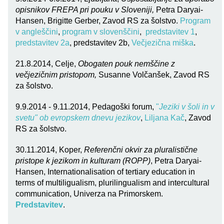
opisnikov FREPA pri pouku v Sloveniji,
Petra Daryai-
Hansen, Brigitte Gerber, Zavod RS za šolstvo.
Program
v angleščini
,
program v slovenščini
,
predstavitev 1
,
predstavitev 2a
, predstavitev 2b,
Večjezična miška
.
21.8.2014, Celje,
Obogaten pouk nemščine z
večjezičnim pristopom,
Susanne Volčanšek, Zavod RS
za šolstvo.
9.9.2014 - 9.11.2014, Pedagoški forum,
"
Jeziki v šoli in v
svetu" ob evropskem dnevu jezikov
,
Liljana Kač
, Zavod
RS za šolstvo.
30.11.2014, Koper,
Referenčni okvir za pluralistične
pristope k jezikom in kulturam (ROPP)
, Petra Daryai-
Hansen, Internationalisation of tertiary education in
terms of multiligualism, plurilingualism and intercultural
communication, Univerza na Primorskem.
Predstavitev
.