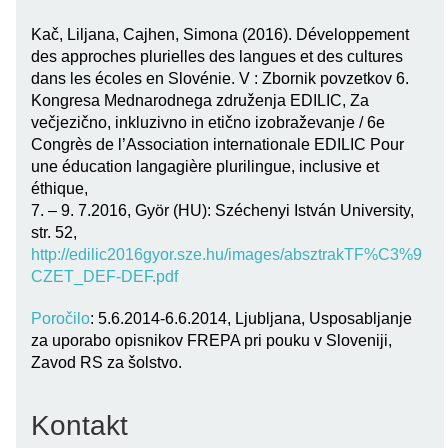
Kač, Liljana, Cajhen, Simona (2016). Développement
des approches plurielles des langues et des cultures
dans les écoles en Slovénie. V : Zbornik povzetkov 6.
Kongresa Mednarodnega združenja EDILIC, Za
večjezično, inkluzivno in etično izobraževanje / 6e
Congrès de l’Association internationale EDILIC Pour
une éducation langagière plurilingue, inclusive et
éthique,
7. – 9. 7.2016, Györ (HU): Széchenyi István University,
str. 52,
http://edilic2016gyor.sze.hu/images/absztrakTF%C3%9
CZET_DEF-DEF.pdf
Poročilo
: 5.6.2014-6.6.2014, Ljubljana, Usposabljanje
za uporabo opisnikov FREPA pri pouku v Sloveniji,
Zavod RS za šolstvo.
Kontakt