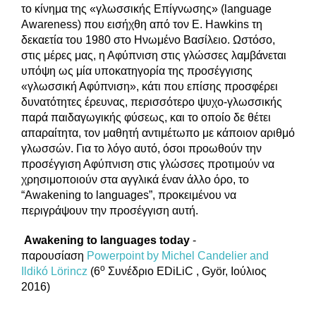
το κίνημα της «γλωσσικής Επίγνωσης» (language
Awareness) που εισήχθη από τον E. Hawkins τη
δεκαετία του 1980 στο Ηνωμένο Βασίλειο. Ωστόσο,
στις μέρες μας, η Αφύπνιση στις γλώσσες λαμβάνεται
υπόψη ως μία υποκατηγορία της προσέγγισης
«γλωσσική Αφύπνιση», κάτι που επίσης προσφέρει
δυνατότητες έρευνας, περισσότερο ψυχο-γλωσσικής
παρά παιδαγωγικής φύσεως, και το οποίο δε θέτει
απαραίτητα, τον μαθητή αντιμέτωπο με κάποιον αριθμό
γλωσσών. Για το λόγο αυτό, όσοι προωθούν την
προσέγγιση Αφύπνιση στις γλώσσες προτιμούν να
χρησιμοποιούν στα αγγλικά έναν άλλο όρο, το
“Awakening to languages”, προκειμένου να
περιγράψουν την προσέγγιση αυτή.
Awakening
to
languages
today
-
παρουσίαση
Powerpoint by Michel Candelier and
ο
Ildikó Lörincz
(6
Συνέδριο EDiLiC , Györ, Ιούλιος
2016)