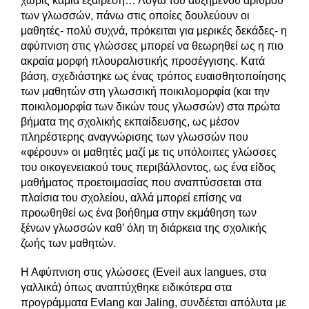
χωρίς καμία εξαίρεση… Λόγω του αυξημένου αριθμού
των γλωσσών, πάνω στις οποίες δουλεύουν οι
μαθητές- πολύ συχνά, πρόκειται για μερικές δεκάδες- η
αφύπνιση στις γλώσσες μπορεί να θεωρηθεί ως η πιο
ακραία μορφή πλουραλιστικής προσέγγισης. Κατά
βάση, σχεδιάστηκε ως ένας τρόπος ευαισθητοποίησης
των μαθητών στη γλωσσική ποικιλομορφία (και την
ποικιλομορφία των δικών τους γλωσσών) στα πρώτα
βήματα της σχολικής εκπαίδευσης, ως μέσον
πληρέστερης αναγνώρισης των γλωσσών που
«φέρουν» οι μαθητές μαζί με τις υπόλοιπες γλώσσες
του οικογενειακού τους περιβάλλοντος, ως ένα είδος
μαθήματος προετοιμασίας που αναπτύσσεται στα
πλαίσια του σχολείου, αλλά μπορεί επίσης να
προωθηθεί ως ένα βοήθημα στην εκμάθηση των
ξένων γλωσσών καθ’ όλη τη διάρκεια της σχολικής
ζωής των μαθητών.
Η Αφύπνιση στις γλώσσες (Eveil aux langues, στα
γαλλικά) όπως αναπτύχθηκε ειδικότερα στα
προγράμματα Evlang και Jaling, συνδέεται απόλυτα με