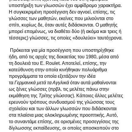
υποστήριξη των γλωσσών έχει αμφίδρομο χαρακτήρα.
Η συγκεκριμένη προσέγγιση δεν αγνοεί, επίσης, τις
γλώσσες των μαθητών, εκείνες που μιλιούνται στο
σπίτι, κυρίως δε, όταν αυτές διδάσκονται. Ο μαθητής
μπορεί επομένως, να διαθέτει δύο (ή ακόμα και τρεις ή
τέσσερις) γλώσσες, τις οποίες «δουλεύει» ταυτόχρονα.
Πρόκειται για μία προσέγγιση που υποστηρίχθηκε
ήδη, από τις αρχές της δεκαετίας του 1980, μέσα από
τη δουλειά του E. Roulet. Αποτελεί, επίσης, την
κατεύθυνση στην οποία κινήθηκαν πολυάριθμα
προγράμματα τα οποία εξετάζουν την ιδέα
τα
Γερμανικά μετά τα Αγγλικά
όταν αυτά μαθαίνονται
ως ξένες γλώσσες (πρβλ. τις μελέτες πάνω στην
εκμάθηση της
Τρίτης γλώσσας
). Κάποιες άλλες μελέτες
ερευνούν τρόπους συνδυασμού της γλώσσας τους
σχολείου και των άλλων γλωσσών που διδάσκονται
στα πλαίσια μιας ολοκληρωμένης προοπτικής. Αυτό,
το συναντάμε επίσης, σε ορισμένες προσεγγίσεις της
δίγλωσσης εκπαίδευσης, οι οποίες αποσκοπούν στο