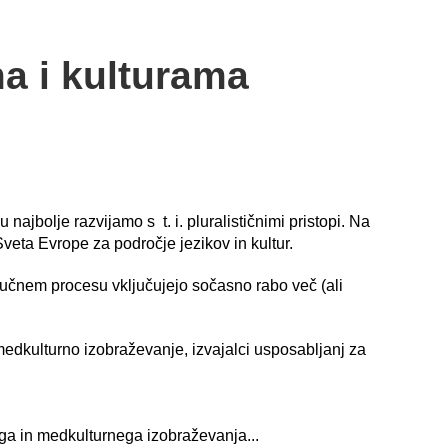
ma i kulturama
najbolje razvijamo s t. i. pluralističnimi pristopi. Na
eta Evrope za področje jezikov in kultur.
 v učnem procesu vključujejo sočasno rabo več (ali
medkulturno izobraževanje, izvajalci usposabljanj za
nega in medkulturnega izobraževanja...