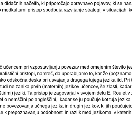
a didačnih načelih, ki priporočajo obravnavo pojavov, ki se nan
medkulturni pristop spodbuja razvijanje strategij v situacijah, ko
oč učencem pri vzpostavljanju povezav med omejenim število jezik
ralistični pristopi, namreč, da uporabljamo to, kar že (po)znamo
ahko odskočna deska pri usvajanju drugega tujega jezika itd. Pri
di ne zanika prvih (maternih) jezikov učencev, še zlasti, kadar 
tirimi) jeziki. Ta pristop je zagovarjal v svojem delu E. Roulet v 
misel o nemščini po angleščini, kadar se ju poučuje kot tuja jezik
ne povezovanja učnega jezika in drugih jezikov, ki jih poučujejo n
 k prepoznavanju podobnosti in razlik med jezikoma, v katerih