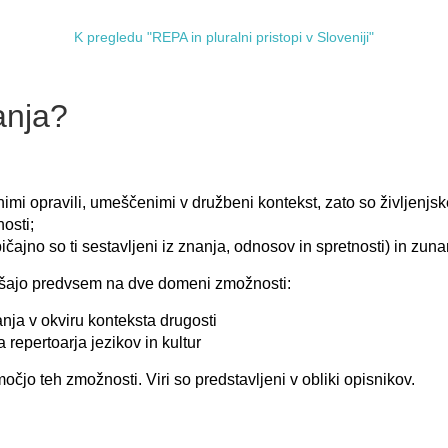
K pregledu "REPA in pluralni pristopi v Sloveniji"
anja?
mi opravili, umeščenimi v družbeni kontekst, zato so življenjsk
osti;
ičajno so ti sestavljeni iz znanja, odnosov in spretnosti) in zuna
ašajo predvsem na dve domeni zmožnosti:
ja v okviru konteksta drugosti
 repertoarja jezikov in kultur
očjo teh zmožnosti. Viri so predstavljeni v obliki opisnikov.