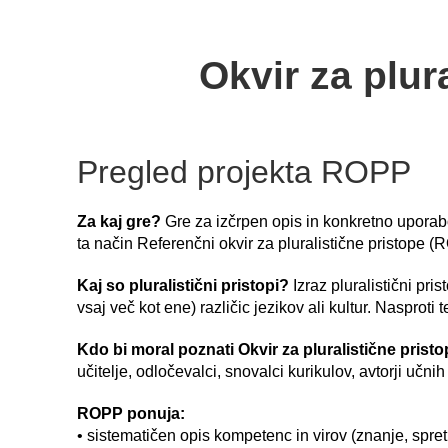
Okvir za plur
Pregled projekta ROPP
Za kaj gre?
Gre za izčrpen opis in konkretno uporabo v
ta način Referenčni okvir za pluralistične pristope
Kaj so pluralistični pristopi?
Izraz pluralistični pr
vsaj več kot ene) različic jezikov ali kultur. Nasproti 
Kdo bi moral poznati Okvir za pluralistične prist
učitelje, odločevalci, snovalci kurikulov, avtorji učni
ROPP ponuja:
• sistematičen opis kompetenc in virov (znanje, spret