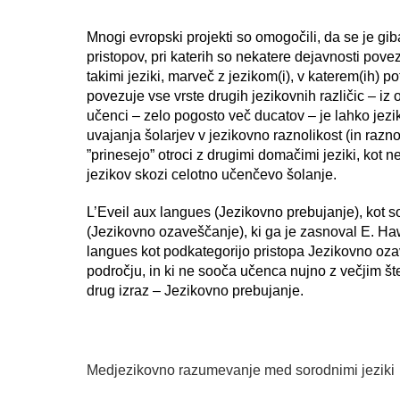
Mnogi evropski projekti so omogočili, da se je gi
pristopov, pri katerih so nekatere dejavnosti pove
takimi jeziki, marveč z jezikom(i), v katerem(ih) po
povezuje vse vrste drugih jezikovnih različic – iz o
učenci – zelo pogosto več ducatov – je lahko jezik
uvajanja šolarjev v jezikovno raznolikost (in razno
”prinesejo” otroci z drugimi domačimi jeziki, kot 
jezikov skozi celotno učenčevo šolanje.
L’Eveil aux langues (Jezikovno prebujanje), kot 
(Jezikovno ozaveščanje), ki ga je zasnoval E. Haw
langues kot podkategorijo pristopa Jezikovno oz
področju, in ki ne sooča učenca nujno z večjim šte
drug izraz – Jezikovno prebujanje.
Medjezikovno razumevanje med sorodnimi jeziki