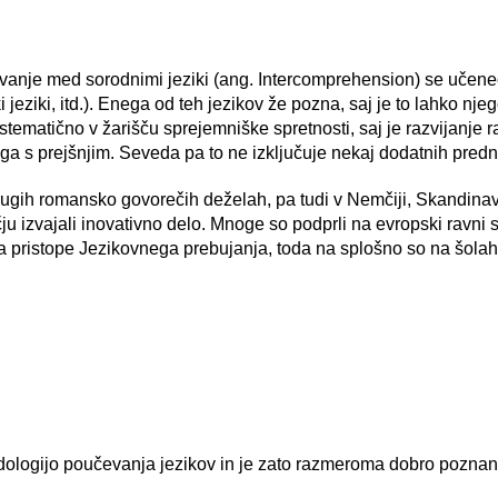
je med sorodnimi jeziki (ang. Intercomprehension) se učenec v
eziki, itd.). Enega od teh jezikov že pozna, saj je to lahko njeg
o sistematično v žarišču sprejemniške spretnosti, saj je razvijanj
 s prejšnjim. Seveda pa to ne izključuje nekaj dodatnih predno
 drugih romansko govorečih deželah, pa tudi v Nemčiji, Skandina
čju izvajali inovativno delo. Mnoge so podprli na evropski ravni
i za pristope Jezikovnega prebujanja, toda na splošno so na šola
odologijo poučevanja jezikov in je zato razmeroma dobro poznan