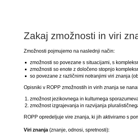
Zakaj zmožnosti in viri zn
Zmožnosti pojmujemo na naslednji način:
zmožnosti so povezane s situacijami, s kompleksni
zmožnosti so enote z določeno stopnjo kompleksn
so povezane z različnimi notranjimi viri znanja (ob
Opisniki v ROPP zmožnostih in virih znanja se nan
zmožnost jezikovnega in kulturnega sporazumevan
zmožnost izgrajevanja in razvijanja pluralističnega
ROPP opredeljuje vire znanja, ki jih aktiviramo s pom
Viri znanja
(znanje, odnosi, spretnosti):