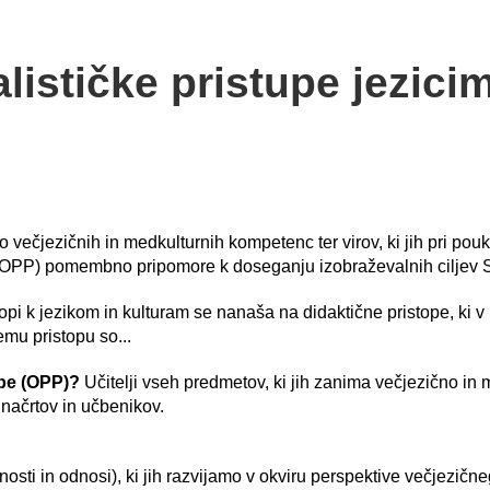
alističke pristupe jezici
ečjezičnih in medkulturnih kompetenc ter virov, ki jih pri pouku 
 (ROPP) pomembno pripomore k doseganju izobraževalnih ciljev Sv
istopi k jezikom in kulturam se nanaša na didaktične pristope, ki
temu pristopu so...
ope (OPP)?
Učitelji vseh predmetov, ki jih zanima večjezično in 
h načrtov in učbenikov.
nosti in odnosi), ki jih razvijamo v okviru perspektive večjezič