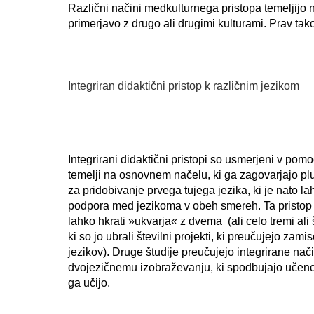
Različni načini medkulturnega pristopa temeljijo n
primerjavo z drugo ali drugimi kulturami. Prav tako 
Integriran didaktični pristop k različnim jezikom
Integrirani didaktični pristopi so usmerjeni v pom
temelji na osnovnem načelu, ki ga zagovarjajo plu
za pridobivanje prvega tujega jezika, ki je nato l
podpora med jezikoma v obeh smereh. Ta pristop tu
lahko hkrati »ukvarja« z dvema (ali celo tremi ali š
ki so jo ubrali številni projekti, ki preučujejo za
jezikov). Druge študije preučujejo integrirane nači
dvojezičnemu izobraževanju, ki spodbujajo učence
ga učijo.