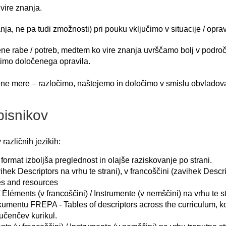
 vire znanja.
nja, ne pa tudi zmožnosti) pri pouku vključimo v situacije / oprav
abe / potreb, medtem ko vire znanja uvrščamo bolj v področje 
lotimo določenega opravila.
očene mere – razločimo, naštejemo in določimo v smislu obvladov
isnikov
različnih jezikih:
i format izboljša preglednost in olajše raziskovanje po strani.
vihek Descriptors na vrhu te strani), v francoščini (zavihek Desc
s and resources
léments (v francoščini) / Instrumente (v nemščini) na vrhu te st
kumentu FREPA - Tables of descriptors across the curriculum, k
 učenčev kurikul.