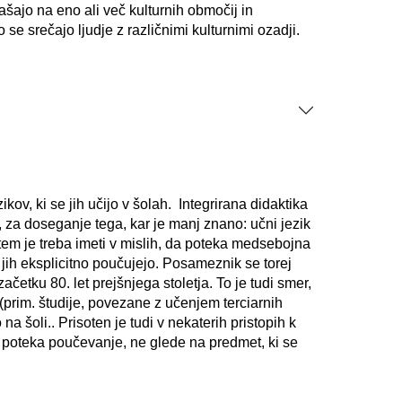
ašajo na eno ali več kulturnih območij in
 se srečajo ljudje z različnimi kulturnimi ozadji.
ov, ki se jih učijo v šolah. Integrirana didaktika
, za doseganje tega, kar je manj znano: učni jezik
 tem je treba imeti v mislih, da poteka medsebojna
jih eksplicitno poučujejo. Posameznik se torej
začetku 80. let prejšnjega stoletja. To je tudi smer,
a (prim. študije, povezane z učenjem terciarnih
a šoli.. Prisoten je tudi v nekaterih pristopih k
 poteka poučevanje, ne glede na predmet, ki se