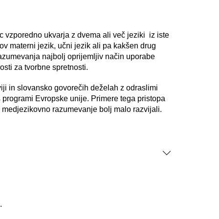
zporedno ukvarja z dvema ali več jeziki iz iste
ov materni jezik, učni jezik ali pa kakšen drug
e razumevanja najbolj oprijemljiv način uporabe
sti za tvorbne spretnosti.
viji in slovansko govorečih deželah z odraslimi
 s programi Evropske unije. Primere tega pristopa
h medjezikovno razumevanje bolj malo razvijali.
.