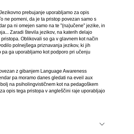
: ”Jezikovno prebujanje uporabljamo za opis
” To ne pomeni, da je ta pristop povezan samo s
Vendar pa ni omejen samo na te ”(na)učene” jezike, in
ja... Zaradi števila jezikov, na katerih delajo
a pristopa. Oblikovali so ga v glavnem kot način
odilo polnejšega priznavanja jezikov, ki jih
hko pa ga uporabljamo kot podporo pri učenju
no povezan z gibanjem Language Awareness
 Vendar pa moramo danes gledati na eveil aux
 bolj na psiholingvističnem kot na pedagoškem
za opis tega pristopa v angleščini raje uporabljajo