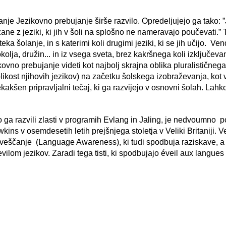
banje Jezikovno prebujanje širše razvilo. Opredeljujejo ga tako
zane z jeziki, ki jih v šoli na splošno ne nameravajo poučevati.
teka šolanje, in s katerimi koli drugimi jeziki, ki se jih učijo. 
kolja, družin... in iz vsega sveta, brez kakršnega koli izključevan
ovno prebujanje videti kot najbolj skrajna oblika pluralističneg
likost njihovih jezikov) na začetku šolskega izobraževanja, kot v
nekakšen pripravljalni tečaj, ki ga razvijejo v osnovni šolah. La
so ga razvili zlasti v programih Evlang in Jaling, je nedvoum
kins v osemdesetih letih prejšnjega stoletja v Veliki Britaniji.
aveščanje (Language Awareness), ki tudi spodbuja raziskave, a
vilom jezikov. Zaradi tega tisti, ki spodbujajo éveil aux langues 