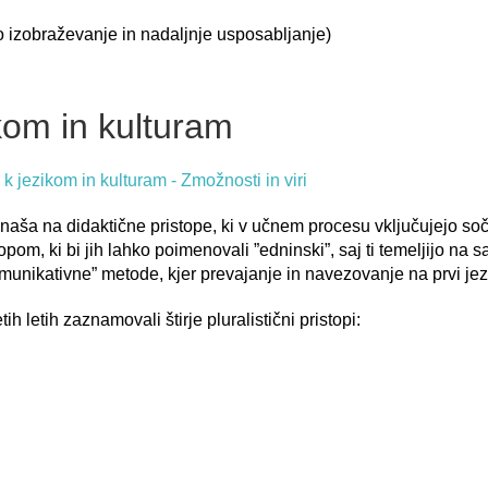
no izobraževanje in nadaljnje usposabljanje)
zikom in kulturam
k jezikom in kulturam - Zmožnosti in viri
nanaša na didaktične pristope, ki v učnem procesu vključujejo soča
topom, ki bi jih lahko poimenovali ”edninski”, saj ti temeljijo na s
omunikativne” metode, kjer prevajanje in navezovanje na prvi jez
h letih zaznamovali štirje pluralistični pristopi: