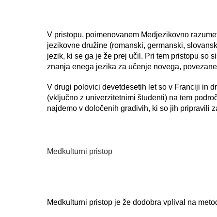
V pristopu, poimenovanem Medjezikovno razumevan
jezikovne družine (romanski, germanski, slovanski j
jezik, ki se ga je že prej učil. Pri tem pristopu s
znanja enega jezika za učenje novega, povezanega
V drugi polovici devetdesetih let so v Franciji in
(vključno z univerzitetnimi študenti) na tem podro
najdemo v določenih gradivih, ki so jih pripravil
Medkulturni pristop
Medkulturni pristop je že dodobra vplival na met