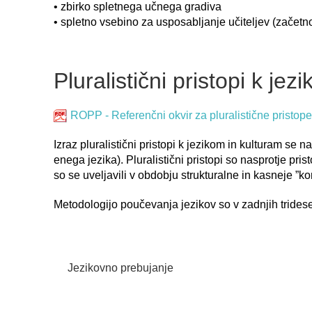
• zbirko spletnega učnega gradiva
• spletno vsebino za usposabljanje učiteljev (začet
Pluralistični pristopi k je
ROPP - Referenčni okvir za pluralistične pristope 
Izraz pluralistični pristopi k jezikom in kulturam se 
enega jezika). Pluralistični pristopi so nasprotje pris
so se uveljavili v obdobju strukturalne in kasneje ”k
Metodologijo poučevanja jezikov so v zadnjih trideseti
Jezikovno prebujanje