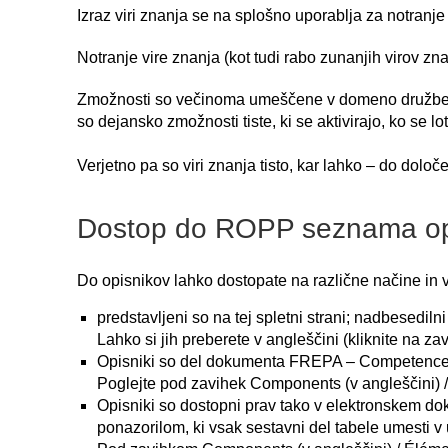
Izraz viri znanja se na splošno uporablja za notranje
Notranje vire znanja (kot tudi rabo zunanjih virov zna
Zmožnosti so večinoma umeščene v domeno družbene r
so dejansko zmožnosti tiste, ki se aktivirajo, ko se 
Verjetno pa so viri znanja tisto, kar lahko – do dol
Dostop do ROPP seznama op
Do opisnikov lahko dostopate na različne načine in v 
predstavljeni so na tej spletni strani; nadbesediln
Lahko si jih preberete v angleščini (kliknite na za
Opisniki so del dokumenta FREPA – Competence
Poglejte pod zavihek Components (v angleščini) / É
Opisniki so dostopni prav tako v elektronskem do
ponazorilom, ki vsak sestavni del tabele umesti v