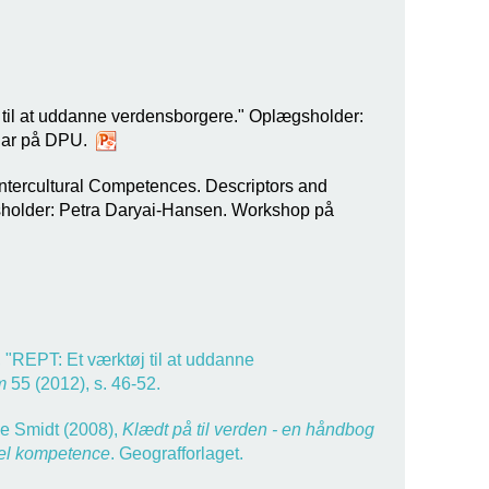
 til at uddanne verdensborgere." Oplægsholder:
nar på DPU.
Intercultural Competences. Descriptors and
sholder: Petra Daryai-Hansen. Workshop på
 "REPT: Et værktøj til at uddanne
m
55 (2012), s. 46-52.
ne Smidt (2008),
Klædt på til verden - en håndbog
urel kompetence
. Geografforlaget.