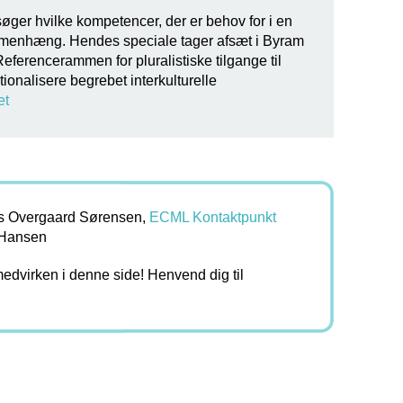
øger hvilke kompetencer, der er behov for i en
menhæng. Hendes speciale tager afsæt i Byram
eferencerammen for pluralistiske tilgange til
tionalisere begrebet interkulturelle
et
rits Overgaard Sørensen,
ECML Kontaktpunkt
-Hansen
 medvirken i denne side! Henvend dig til