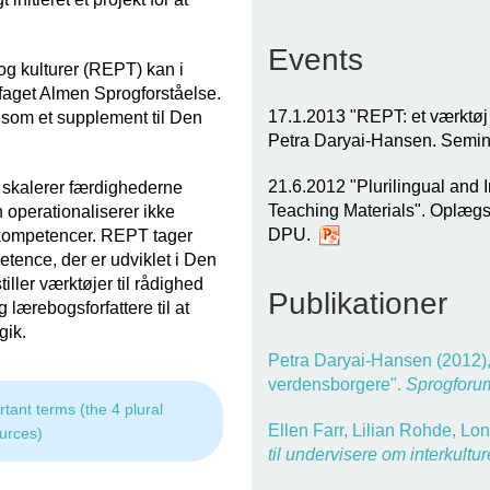
Events
og kulturer (REPT) kan i
faget Almen Sprogforståelse.
17.1.2013 "REPT: et værktøj
som et supplement til Den
Petra Daryai-Hansen. Semi
21.6.2012 "Plurilingual and 
skalerer færdighederne
Teaching Materials". Oplæg
 operationaliserer ikke
DPU.
e kompetencer. REPT tager
etence, der er udviklet i Den
ler værktøjer til rådighed
Publikationer
 lærebogsforfattere til at
gik.
Petra Daryai-Hansen (2012),
verdensborgere".
Sprogforu
rtant terms (the 4 plural
Ellen Farr, Lilian Rohde, Lo
urces)
til undervisere om interkult