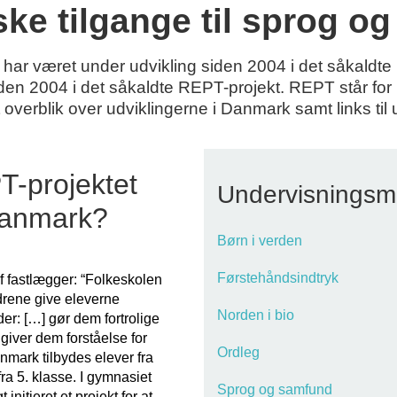
ske tilgange til sprog og
har været under udvikling siden 2004 i det såkald
iden 2004 i det såkaldte REPT-projekt. REPT står for
 et overblik over udviklingerne i Danmark samt links ti
T-projektet
Undervisningsm
 Danmark?
Børn i verden
Førstehåndsindtryk
 fastlægger: “Folkeskolen
drene give eleverne
Norden i bio
er: […] gør dem fortrolige
 giver dem forståelse for
Ordleg
anmark tilbydes elever fra
ra 5. klasse. I gymnasiet
Sprog og samfund
initieret et projekt for at