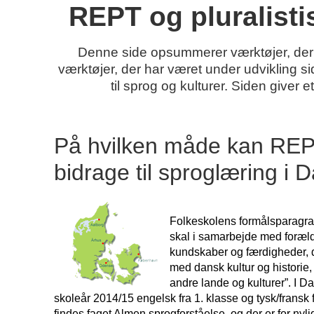
REPT og pluralisti
Denne side opsummerer værktøjer, der 
værktøjer, der har været under udvikling s
til sprog og kulturer. Siden giver
På hvilken måde kan REP
bidrage til sproglæring i
Folkeskolens formålsparagraf
skal i samarbejde med foræl
kundskaber og færdigheder, d
med dansk kultur og historie,
andre lande og kulturer”. I D
skoleår 2014/15 engelsk fra 1. klasse og tysk/fransk f
findes faget Almen sprogforståelse, og der er for nyligt 