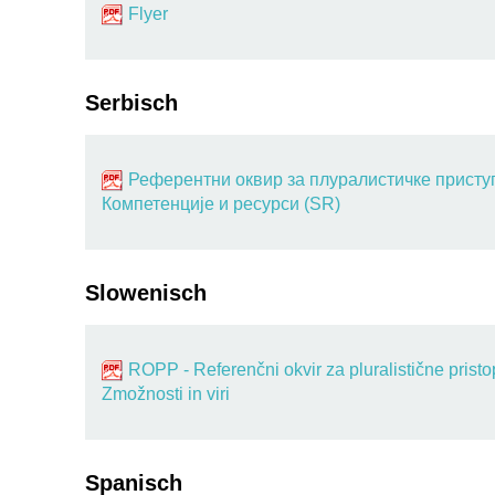
Flyer
Serbisch
Референтни оквир за плуралистичке приступ
Компетенције и ресурси (SR)
Slowenisch
ROPP - Referenčni okvir za pluralistične pristo
Zmožnosti in viri
Spanisch