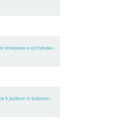
е језицима и културама -
pe k jezikom in kulturam -