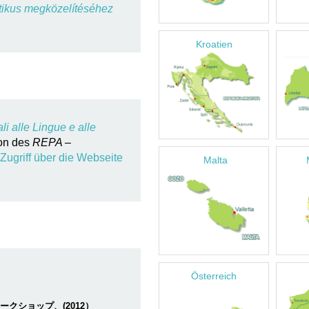
ztikus megközelítéséhez
Kroatien
li alle Lingue e alle
ion des
REPA –
Zugriff über die Webseite
Malta
Österreich
概論（ワークショップ、(2012）