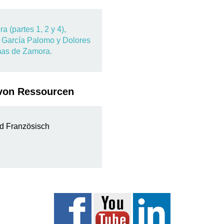
 (partes 1, 2 y 4),
l García Palomo y Dolores
omas de Zamora.
 von Ressourcen
nd Französisch