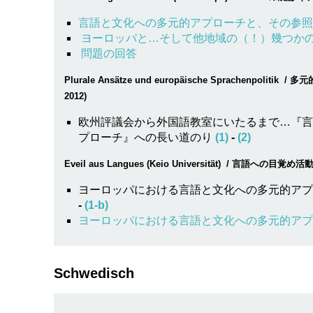
言語と文化への多元的アプローチと、その参照枠(
ヨーロッパと…そして他地域の（！）幾つか
問題の回答
Plurale Ansätze und europäische Sprachenpolitik
/ 多
2012)
欧州評議会から外国語教室にいたるまで…『言
プローチ』への長い道のり
(1)
-
(2)
Eveil aus Langues
(Keio Universität) / 言語への目覚め活
ヨーロッパにおける言語と文化への多元的アプ
-
(1-b)
ヨーロッパにおける言語と文化への多元的アプ
Schwedisch