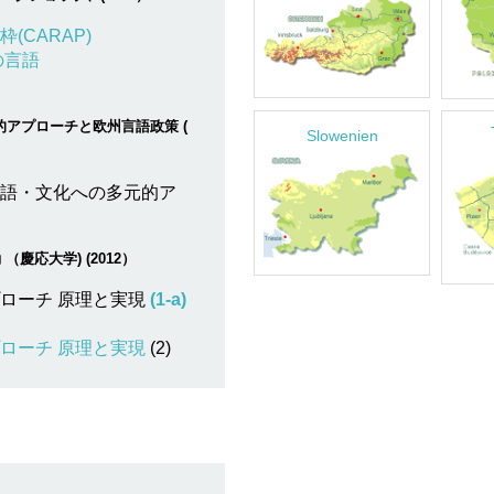
CARAP)
の言語
元的アプローチと欧州言語政策 (
Slowenien
語・文化への多元的ア
動 （慶応大学) (2012）
ローチ 原理と実現
(1-a)
ローチ 原理と実現
(2)