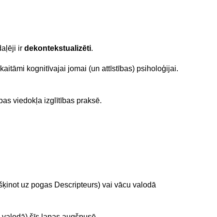
aļēji ir
dekontekstualizēti
.
tāmi kognitīvajai jomai (un attīstības) psiholoģijai.
ības viedokļa izglītības praksē.
kšķinot uz pogas Descripteurs) vai vācu valodā
 valodā) šīs lapas augšpusē.