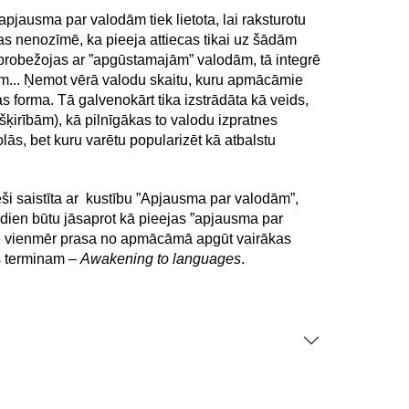
apjausma par valodām tiek lietota, lai raksturotu
Tas nenozīmē, ka pieeja attiecas tikai uz šādām
eaprobežojas ar ”apgūstamajām” valodām, tā integrē
em... Ņemot vērā valodu skaitu, kuru apmācāmie
as forma. Tā galvenokārt tika izstrādāta kā veids,
šķirībām), kā pilnīgākas to valodu izpratnes
s, bet kuru varētu popularizēt kā atbalstu
ši saistīta ar kustību ”Apjausma par valodām”,
dien būtu jāsaprot kā pieejas ”apjausma par
a ne vienmēr prasa no apmācāmā apgūt vairākas
as terminam –
Awakening to languages
.