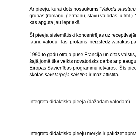
Ar pieeju, kurai dots nosaukums ”
Valodu savstarp
grupas (romāņu, ģermāņu, slāvu valodas, u.tml.). V
kas apgūta jau iepriekš.
Šī pieeja sistemātiski koncentrējas uz receptīvajā
jaunu valodu. Tas, protams, neizslēdz vairākus 
1990-to gadu otrajā pusē Francijā un citās valstīs
šajā jomā tika veikts novatorisks darbs ar pieau
Eiropas Savienības programmu ietvaros. Šīs pieeja
skolās
savstarpējā saistība
ir maz attīstīta.
Integrētā didaktiskā pieeja (dažādām valodām)
Integrēto didaktisko pieeju mērķis ir palīdzēt a