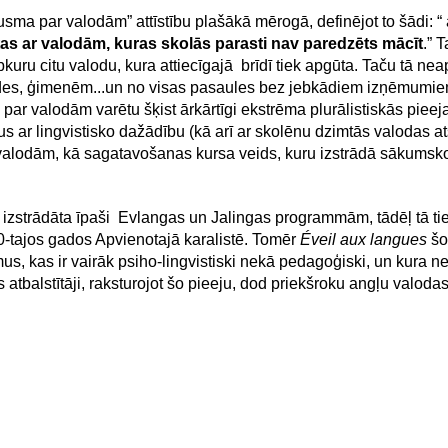
usma par valodām” attīstību plašākā mērogā, definējot to šādi: “ 
tas ar valodām, kuras skolās parasti nav paredzēts mācīt
.” 
uru citu valodu, kura attiecīgajā brīdī tiek apgūta. Taču tā n
 vides, ģimenēm...un no visas pasaules bez jebkādiem izņēmumi
ma par valodām varētu šķist ārkārtīgi ekstrēma plurālistiskās pieej
s ar lingvistisko dažādību (kā arī ar skolēnu dzimtās valodas at
valodām, kā sagatavošanas kursa veids, kuru izstrādā sākumskolā
.
izstrādāta īpaši Evlangas un Jalingas programmām, tādēļ tā tie
0-tajos gados Apvienotajā karalistē. Tomēr
Éveil aux langues
šo
umus, kas ir vairāk psiho-lingvistiski nekā pedagoģiski, un kur
 atbalstītāji, raksturojot šo pieeju, dod priekšroku angļu valod