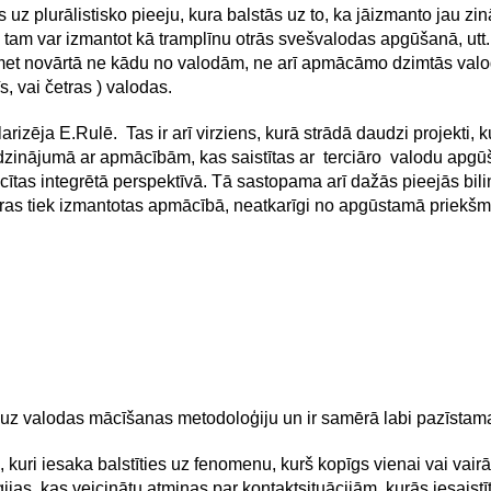
s uz plurālistisko pieeju, kura balstās uz to, ka jāizmanto jau 
tam var izmantot kā tramplīnu otrās svešvalodas apgūšanā, utt.,
et novārtā ne kādu no valodām, ne arī apmācāmo dzimtās valodas
s, vai četras ) valodas.
zēja E.Rulē. Tas ir arī virziens, kurā strādā daudzi projekti, k
zinājumā ar apmācībām, kas saistītas ar terciāro valodu apgūšanu
tas integrētā perspektīvā. Tā sastopama arī dažās pieejās bilin
 kuras tiek izmantotas apmācībā, neatkarīgi no apgūstamā priekš
i uz valodas mācīšanas metodoloģiju un ir samērā labi pazīstam
i, kuri iesaka balstīties uz fenomenu, kurš kopīgs vienai vai va
ratēģijas, kas veicinātu atmiņas par kontaktsituācijām, kurās ies