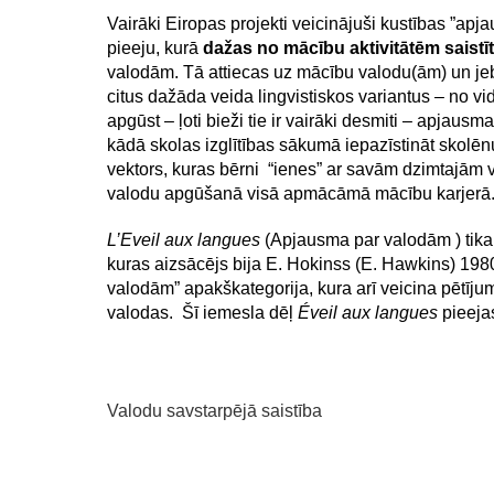
Vairāki Eiropas projekti veicinājuši kustības ”apja
pieeju, kurā
dažas no mācību aktivitātēm saistī
valodām. Tā attiecas uz mācību valodu(ām) un jebk
citus dažāda veida lingvistiskos variantus – no
apgūst – ļoti bieži tie ir vairāki desmiti – apjaus
kādā skolas izglītības sākumā iepazīstināt skolēnu
vektors, kuras bērni “ienes” ar savām dzimtajām 
valodu apgūšanā visā apmācāmā mācību karjerā
L’Eveil aux langues
(Apjausma par valodām ) tika 
kuras aizsācējs bija E. Hokinss (E. Hawkins) 198
valodām” apakškategorija, kura arī veicina pētīj
valodas. Šī iemesla dēļ
Éveil aux langues
pieejas
Valodu savstarpējā saistība