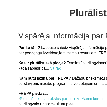
Plurālis
Vispārēja informācija pa
Par ko tā ir?
Lappuse sniedz vispārēju informāciju pa
par pedagogu izveidotajiem mācību resursiem. FREPA
Kas ir plur
ā
listiskā pieeja?
Termins “plurilingvisms
kādā sabiedrībā…
vairāk
.
Kam būtu jāzina par FREPA?
Dažādu priekšmetu sko
pārstāvjiem, mācību programmu veidotājiem un mācī
FREPA piedāvā:
•
Sistemātiskus aprakstus par nepieciešamo kompet
plurilingvālo un starpkultūru pieeju.