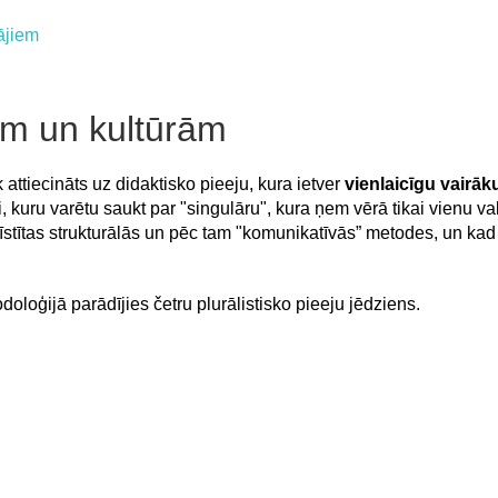
ājiem
dām un kultūrām
 attiecināts uz didaktisko pieeju, kura ietver
vienlaicīgu vairāk
ai, kuru varētu saukt par "singulāru", kura ņem vērā tikai vienu v
a attīstītas strukturālās un pēc tam "komunikatīvās” metodes, un
loģijā parādījies četru plurālistisko pieeju jēdziens.