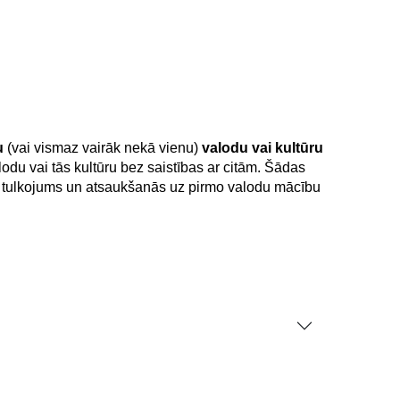
u
(vai vismaz vairāk nekā vienu)
valodu vai kultūru
alodu vai tās kultūru bez saistības ar citām. Šādas
 kad tulkojums un atsaukšanās uz pirmo valodu mācību