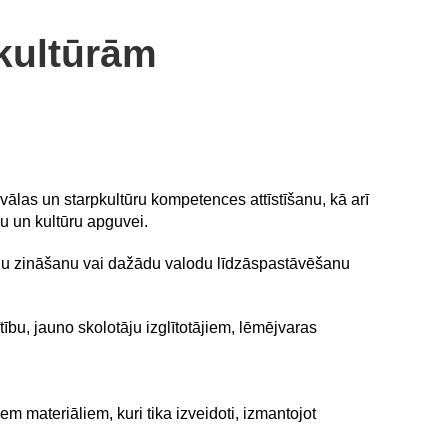
 kultūrām
vālas un starpkultūru kompetences attīstīšanu, kā arī
u un kultūru apguvei.
lodu zināšanu vai dažādu valodu līdzāspastāvēšanu
tību, jauno skolotāju izglītotājiem, lēmējvaras
 materiāliem, kuri tika izveidoti, izmantojot