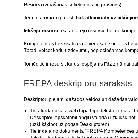
Resursi
(zināšanas, attieksmes un prasmes):
Termins
resursi
parasti
tiek attiecināts uz iekšēji
Iekšējo resursu
(kā arī ārējo resursu, bet ne kompe
Kompetences tiek skatītas galvenokārt sociālās lieto
Tātad, veicot kādu uzdevumu, nepieciešamas kom
Tomēr, tie ir resursi, kurus iespējams līdz zināmai pa
FREPA deskriptoru saraksts
Deskriptori piejami dažādos veidos un dažādās valo
Tie atrodami šajā web lapā hiperteksta formātā, lai 
Deskriptori apskatāmi angļu valodā (uzklikšķinot 
(uzklikšķinot uz pogas Deskriptoren)
Tie ir daļa no dokumenta “FREPA Kompetence
Teksts atrodams uzklikšķinot uz pogas Components