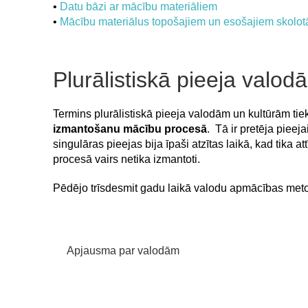
•
Datu bāzi ar mācību materiāliem
•
Mācību materiālus topošajiem un esošajiem skolot
Plurālistiskā pieeja valo
Termins plurālistiskā pieeja valodām un kultūrām tiek
izmantošanu mācību procesā
. Tā ir pretēja pieej
singulāras pieejas bija īpaši atzītas laikā, kad tik
procesā vairs netika izmantoti.
Pēdējo trīsdesmit gadu laikā valodu apmācības metodo
Apjausma par valodām