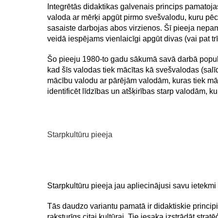
Integrētās didaktikas galvenais princips pamatoja
valoda ar mērķi apgūt pirmo svešvalodu, kuru pēc 
sasaiste darbojas abos virzienos. Šī pieeja nepam
veidā iespējams vienlaicīgi apgūt divas (vai pat trī
Šo pieeju 1980-to gadu sākumā savā darbā populari
kad šīs valodas tiek mācītas kā svešvalodas (salīd
mācību valodu ar pārējām valodām, kuras tiek mācī
identificēt līdzības un atšķirības starp valodām,
Starpkultūru pieeja
Starpkultūru pieeja jau apliecinājusi savu ietekm
Tās daudzo variantu pamatā ir didaktiskie princip
raksturīgs citai kultūrai. Tie iesaka izstrādāt st