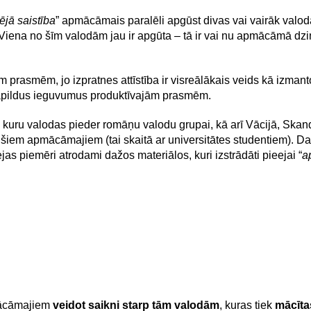
ējā saistība
” apmācāmais paralēli apgūst divas vai vairāk valoda
iena no šīm valodām jau ir apgūta – tā ir vai nu apmācāmā dzimt
m prasmēm, jo izpratnes attīstība ir visreālākais veids kā izman
papildus ieguvumus produktīvajām prasmēm.
, kuru valodas pieder romāņu valodu grupai, kā arī Vācijā, Skan
gušiem apmācāmajiem (tai skaitā ar universitātes studentiem). 
s piemēri atrodami dažos materiālos, kuri izstrādāti pieejai “
a
pmācāmajiem
veidot saikni starp tām valodām
, kuras tiek
mācīta