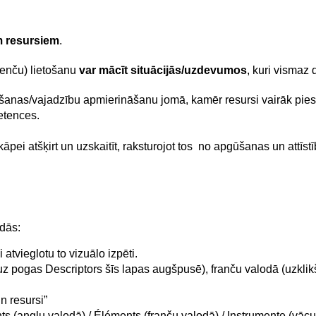
em resursiem
.
tenču) lietošanu
var mācīt situācijās/uzdevumos
, kuri vismaz d
šanas/vajadzību apmierināšanu jomā, kamēr resursi vairāk pieskai
petences.
kāpei atšķirt un uzskaitīt, raksturojot tos no apgūšanas un attīst
dās:
atvieglotu to vizuālo izpēti.
uz pogas Descriptors šīs lapas augšpusē), franču valodā (uzkli
s un resursi”
 (angļu valodā) / Éléments (franču valodā) / Instrumente (vācu