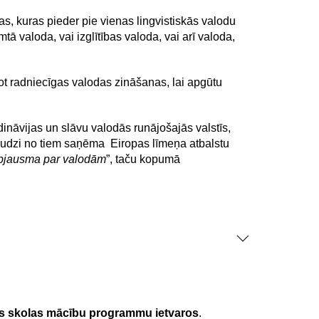
s, kuras pieder pie vienas lingvistiskās valodu
ā valoda, vai izglītības valoda, vai arī valoda,
tot radniecīgas valodas zināšanas, lai apgūtu
dināvijas un slāvu valodās runājošajās valstīs,
Daudzi no tiem saņēma Eiropas līmeņa atbalstu
pjausma par valodām
”, taču kopumā
s skolas mācību programmu ietvaros
.