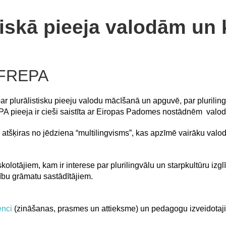
tiskā pieeja valodām un
r FREPA
r plurālistisku pieeju valodu mācīšanā un apguvē, par pluriling
 pieeja ir cieši saistīta ar Eiropas Padomes nostādnēm valod
” atšķiras no jēdziena “multilingvisms”, kas apzīmē vairāku va
lotājiem, kam ir interese par plurilingvālu un starpkultūru izglī
bu grāmatu sastādītājiem.
enci
(zināšanas, prasmes un attieksme) un pedagogu izveidotajiem