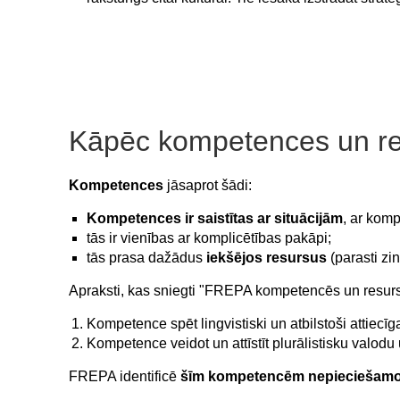
Kāpēc kompetences un re
Kompetences
jāsaprot šādi:
Kompetences ir saistītas ar situācijām
, ar komp
tās ir vienības ar komplicētības pakāpi;
tās prasa dažādus
iekšējos resursus
(parasti z
Apraksti, kas sniegti "FREPA kompetencēs un resur
Kompetence spēt lingvistiski un atbilstoši attiecīg
Kompetence veidot un attīstīt plurālistisku valodu
FREPA identificē
šīm kompetencēm nepieciešamo