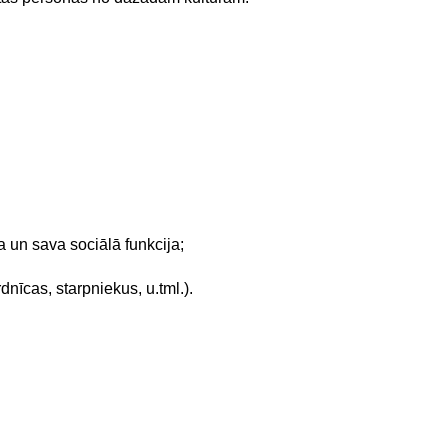
 un sava sociālā funkcija;
rdnīcas, starpniekus, u.tml.).