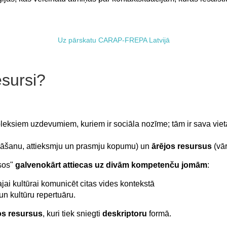
Uz pārskatu CARAP-FREPA Latvijā
sursi?
leksiem uzdevumiem, kuriem ir sociāla nozīme; tām ir sava vieta
ināšanu, attieksmju un prasmju kopumu) un
ārējos
resursus
(vā
sos"
galvenokārt attiecas uz divām kompetenču jomām
:
ajai kultūrai komunicēt citas vides kontekstā
 un kultūru repertuāru.
s resursus
, kuri tiek sniegti
deskriptoru
formā.