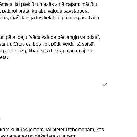
zināmais, lai piekļūtu mazāk zināmajam: mācību
 paturot prātā, ka abu valodu savstarpējā
, īpaši tad, ja tās tiek labi pasniegtas. Tādā
uri pēta ideju ”vācu valoda pēc angļu valodas”,
). Citos darbos tiek pētīti veidi, kā saistīt
gvālajai izglītībai, kura liek apmācāmajiem
meta.
a.
irākām kultūras jomām, lai pieietu fenomenam, kas
aistītas personas no dažādām kultūrām.