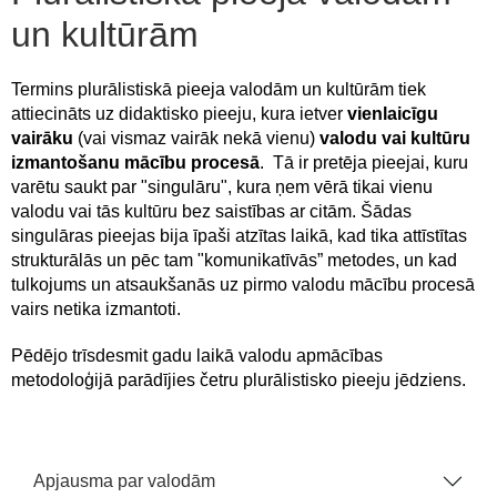
un kultūrām
Termins plurālistiskā pieeja valodām un kultūrām tiek
attiecināts uz didaktisko pieeju, kura ietver
vienlaicīgu
vairāku
(vai vismaz vairāk nekā vienu)
valodu vai kultūru
izmantošanu mācību procesā
. Tā ir pretēja pieejai, kuru
varētu saukt par "singulāru", kura ņem vērā tikai vienu
valodu vai tās kultūru bez saistības ar citām. Šādas
singulāras pieejas bija īpaši atzītas laikā, kad tika attīstītas
strukturālās un pēc tam "komunikatīvās” metodes, un kad
tulkojums un atsaukšanās uz pirmo valodu mācību procesā
vairs netika izmantoti.
Pēdējo trīsdesmit gadu laikā valodu apmācības
metodoloģijā parādījies četru plurālistisko pieeju jēdziens.
Apjausma par valodām