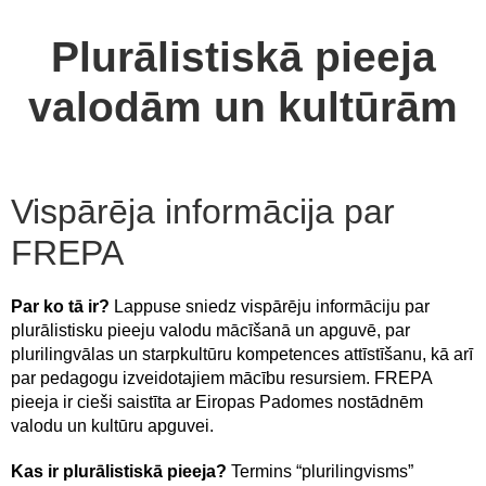
Plurālistiskā pieeja
valodām un kultūrām
Vispārēja informācija par
FREPA
Par ko tā ir?
Lappuse sniedz vispārēju informāciju par
plurālistisku pieeju valodu mācīšanā un apguvē, par
plurilingvālas un starpkultūru kompetences attīstīšanu, kā arī
par pedagogu izveidotajiem mācību resursiem. FREPA
pieeja ir cieši saistīta ar Eiropas Padomes nostādnēm
valodu un kultūru apguvei.
Kas ir plur
ā
listiskā pieeja?
Termins “plurilingvisms”