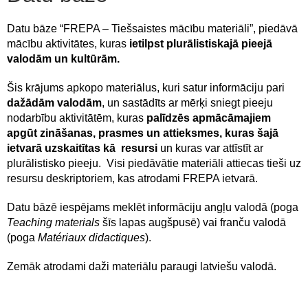
Datu bāze “FREPA – Tiešsaistes mācību materiāli”, piedāvā
mācību aktivitātes, kuras
ietilpst plurālistiskaj
ā
pieejā
valodām un kultūrām.
Šis krājums apkopo materiālus, kuri satur informāciju pari
dažādām valodām
, un sastādīts ar mērķi sniegt pieeju
nodarbību aktivitātēm, kuras
palīdzēs apmācāmajiem
apgūt zināšanas
, prasmes un attieksmes, kuras šajā
ietvarā uzskaitītas kā resursi
un kuras var attīstīt ar
plurālistisko pieeju. Visi piedāvātie materiāli attiecas tieši uz
resursu deskriptoriem, kas atrodami FREPA ietvarā.
Datu bāzē iespējams meklēt informāciju angļu valodā (poga
Teaching materials
šīs lapas augšpusē) vai franču valodā
(poga
Matériaux didactiques
).
Zemāk atrodami daži materiālu paraugi latviešu valodā.