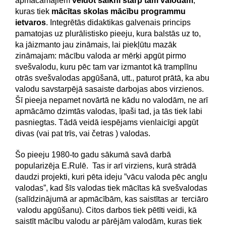
apmācāmajiem
veidot saikni starp tām valodām
,
kuras tiek
mācītas skolas mācību programmu
ietvaros
. Integrētās didaktikas galvenais princips
pamatojas uz plurālistisko pieeju, kura balstās uz to,
ka jāizmanto jau zināmais, lai piekļūtu mazāk
zināmajam: mācību valoda ar mērķi apgūt pirmo
svešvalodu, kuru pēc tam var izmantot kā tramplīnu
otrās svešvalodas apgūšanā, utt., paturot prātā, ka abu
valodu savstarpējā sasaiste darbojas abos virzienos.
Šī pieeja nepamet novārtā ne kādu no valodām, ne arī
apmācāmo dzimtās valodas, īpaši tad, ja tās tiek labi
pasniegtas. Tādā veidā iespējams vienlaicīgi apgūt
divas (vai pat trīs, vai četras ) valodas.
Šo pieeju 1980-to gadu sākumā savā darbā
popularizēja E.Rulē. Tas ir arī virziens, kurā strādā
daudzi projekti, kuri pēta ideju ”vācu valoda pēc angļu
valodas”, kad šīs valodas tiek mācītas kā svešvalodas
(salīdzinājumā ar apmācībām, kas saistītas ar terciāro
valodu apgūšanu). Citos darbos tiek pētīti veidi, kā
saistīt mācību valodu ar pārējām valodām, kuras tiek