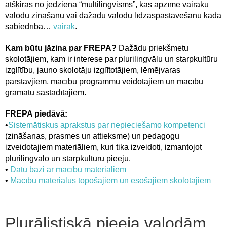
atšķiras no jēdziena “multilingvisms”, kas apzīmē vairāku
valodu zināšanu vai dažādu valodu līdzāspastāvēšanu kādā
sabiedrībā…
vairāk
.
Kam būtu jāzina par FREPA?
Dažādu priekšmetu
skolotājiem, kam ir interese par plurilingvālu un starpkultūru
izglītību, jauno skolotāju izglītotājiem, lēmējvaras
pārstāvjiem, mācību programmu veidotājiem un mācību
grāmatu sastādītājiem.
FREPA piedāvā:
•
Sistemātiskus aprakstus par nepieciešamo kompetenci
(zināšanas, prasmes un attieksme) un pedagogu
izveidotajiem materiāliem, kuri tika izveidoti, izmantojot
plurilingvālo un starpkultūru pieeju.
•
Datu bāzi ar mācību materiāliem
•
Mācību materiālus topošajiem un esošajiem skolotājiem
Plurālistiskā pieeja valodām