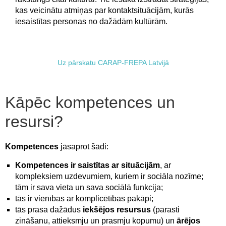
kas veicinātu atmiņas par kontaktsituācijām, kurās
iesaistītas personas no dažādām kultūrām.
Uz pārskatu CARAP-FREPA Latvijā
Kāpēc kompetences un
resursi?
Kompetences
jāsaprot šādi:
Kompetences ir saistītas ar situācijām
, ar
kompleksiem uzdevumiem, kuriem ir sociāla nozīme;
tām ir sava vieta un sava sociālā funkcija;
tās ir vienības ar komplicētības pakāpi;
tās prasa dažādus
iekšējos resursus
(parasti
zināšanu, attieksmju un prasmju kopumu) un
ārējos