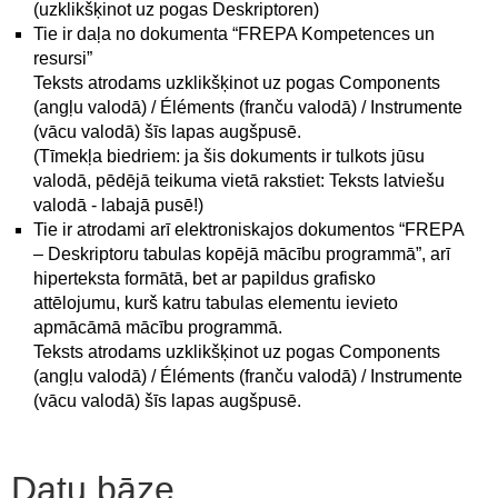
(uzklikšķinot uz pogas Deskriptoren)
Tie ir daļa no dokumenta “FREPA Kompetences un
resursi”
Teksts atrodams uzklikšķinot uz pogas Components
(angļu valodā) / Éléments (franču valodā) / Instrumente
(vācu valodā) šīs lapas augšpusē.
(Tīmekļa biedriem: ja šis dokuments ir tulkots jūsu
valodā, pēdējā teikuma vietā rakstiet: Teksts latviešu
valodā - labajā pusē!)
Tie ir atrodami arī elektroniskajos dokumentos “FREPA
– Deskriptoru tabulas kopējā mācību programmā”, arī
hiperteksta formātā, bet ar papildus grafisko
attēlojumu, kurš katru tabulas elementu ievieto
apmācāmā mācību programmā.
Teksts atrodams uzklikšķinot uz pogas Components
(angļu valodā) / Éléments (franču valodā) / Instrumente
(vācu valodā) šīs lapas augšpusē.
Datu bāze