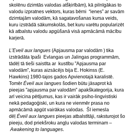
skolēnu dzimtās valodas atšķirībām), kā pilnīgākas to
valodu izpratnes vektors, kuras bērni “ienes” ar savām
dzimtajām valodām, kā sagatavošanas kursa veids,
kuru izstrādā sākumskolās, bet kuru varētu popularizēt
kā atbalstu valodu apgūšanā visā apmācāmā mācību
karjerā.
L’Eveil aux langues
(Apjausma par valodām ) tika
izstrādāta īpaši Evlangas un Jalingas programmām,
tādēļ tā tieši saistīta ar kustību ”Apjausma par
valodām”, kuras aizsācējs bija E. Hokinss (E.
Hawkins) 1980-tajos gados Apvienotajā karalistē.
Tomēr
Éveil aux langues
šodien būtu jāsaprot kā
pieejas ”apjausma par valodām” apakškategorija, kura
arī veicina pētījumus, kas ir vairāk psiho-lingvistiski
nekā pedagoģiski, un kura ne vienmēr prasa no
apmācāmā apgūt vairākas valodas. Šī iemesla
dēļ
Éveil aux langues
pieejas atbalstītāji, raksturojot šo
pieeju, dod priekšroku angļu valodas terminam –
Awakening to languages
.