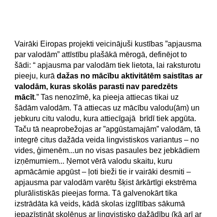
Vairāki Eiropas projekti veicinājuši kustības ”apjausma
par valodām” attīstību plašākā mērogā, definējot to
šādi: “ apjausma par valodām tiek lietota, lai raksturotu
pieeju, kurā
dažas no mācību aktivitātēm saistītas ar
valodām, kuras skolās parasti nav paredzēts
mācīt
.” Tas nenozīmē, ka pieeja attiecas tikai uz
šādām valodām. Tā attiecas uz mācību valodu(ām) un
jebkuru citu valodu, kura attiecīgajā brīdī tiek apgūta.
Taču tā neaprobežojas ar ”apgūstamajām” valodām, tā
integrē citus dažāda veida lingvistiskos variantus – no
vides, ģimenēm...un no visas pasaules bez jebkādiem
izņēmumiem... Ņemot vērā valodu skaitu, kuru
apmācāmie apgūst – ļoti bieži tie ir vairāki desmiti –
apjausma par valodām varētu šķist ārkārtīgi ekstrēma
plurālistiskās pieejas forma. Tā galvenokārt tika
izstrādāta kā veids, kādā skolas izglītības sākumā
iepazīstināt skolēnus ar lingvistisko dažādību (kā arī ar