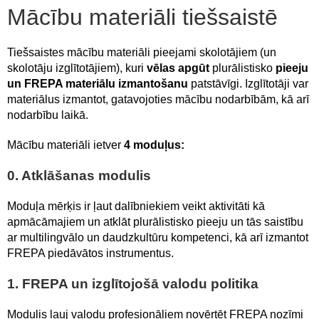
Mācību materiāli tiešsaistē
Tiešsaistes mācību materiāli pieejami skolotājiem (un
skolotāju izglītotājiem), kuri
vēlas apgūt
plurālistisko
pieeju
un FREPA materiālu izmantošanu
patstāvīgi. Izglītotāji var
materiālus izmantot, gatavojoties mācību nodarbībām, kā arī
nodarbību laikā.
Mācību materiāli ietver
4 moduļu
s:
0. Atklāšanas modulis
Moduļa mērķis ir ļaut dalībniekiem veikt aktivitāti kā
apmācāmajiem un atklāt plurālistisko pieeju un tās saistību
ar multilingvālo un daudzkultūru kompetenci, kā arī izmantot
FREPA piedāvātos instrumentus.
1. FREPA un izglītojošā valodu politika
Modulis ļauj valodu profesionāļiem novērtēt FREPA nozīmi