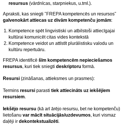
resursus
(vārdnīcas, starpniekus, u.tml.).
Apraksti, kas sniegti "FREPA kompetencēs un resursos"
galvenokārt attiecas uz divām kompetenču jomām
:
Kompetence spēt lingvistiski un atbilstoši attiecīgajai
kultūrai komunicēt citas vides kontekstā
Kompetence veidot un attīstīt plurālistisku valodu un
kultūru repertuāru.
FREPA identificē
šīm kompetencēm nepieciešamos
resursus
, kuri tiek sniegti
deskriptoru
formā.
Resursi
(zināšanas, attieksmes un prasmes):
Termins
resursi
parasti
tiek attiecināts uz iekšējiem
resursiem
.
Iekšējo resursu
(kā arī ārējo resursu, bet ne kompetenču)
lietošanu
var mācīt situācijās/uzdevumos
, kuri vismaz
daļēji ir
dekontekstualizēti
.