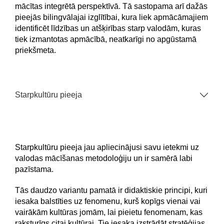
mācītas integrētā perspektīvā. Tā sastopama arī dažās
pieejās bilingvālajai izglītībai, kura liek apmācāmajiem
identificēt līdzības un atšķirības starp valodām, kuras
tiek izmantotas apmācībā, neatkarīgi no apgūstamā
priekšmeta.
Starpkultūru pieeja
Starpkultūru pieeja jau apliecinājusi savu ietekmi uz
valodas mācīšanas metodoloģiju un ir samērā labi
pazīstama.
Tās daudzo variantu pamatā ir didaktiskie principi, kuri
iesaka balstīties uz fenomenu, kurš kopīgs vienai vai
vairākām kultūras jomām, lai pieietu fenomenam, kas
raksturīgs citai kultūrai. Tie iesaka izstrādāt stratēģijas,