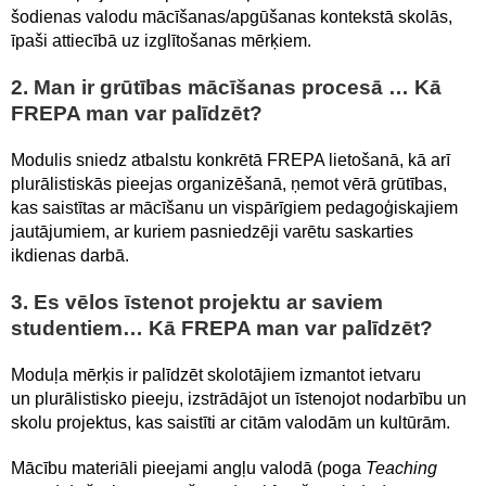
šodienas valodu mācīšanas/apgūšanas kontekstā skolās,
īpaši attiecībā uz izglītošanas mērķiem.
2. Man ir grūtības mācīšanas procesā … Kā
FREPA man var palīdzēt?
Modulis sniedz atbalstu konkrētā FREPA lietošanā, kā arī
plurālistiskās pieejas organizēšanā, ņemot vērā grūtības,
kas saistītas ar mācīšanu un vispārīgiem pedagoģiskajiem
jautājumiem, ar kuriem pasniedzēji varētu saskarties
ikdienas darbā.
3. Es vēlos īstenot projektu ar saviem
studentiem… Kā FREPA man var palīdzēt?
Moduļa mērķis ir palīdzēt skolotājiem izmantot ietvaru
un plurālistisko pieeju, izstrādājot un īstenojot nodarbību un
skolu projektus, kas saistīti ar citām valodām un kultūrām.
Mācību materiāli pieejami angļu valodā (poga
Teaching