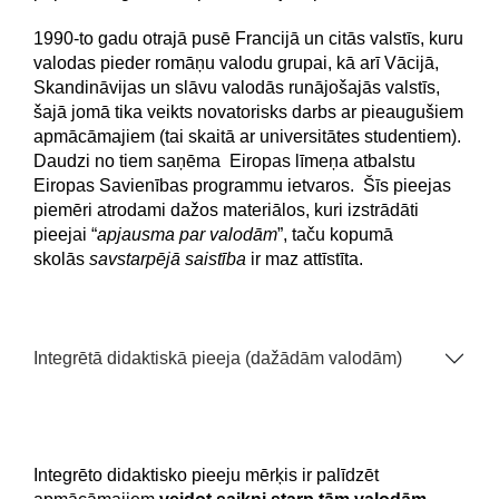
1990-to gadu otrajā pusē Francijā un citās valstīs, kuru
valodas pieder romāņu valodu grupai, kā arī Vācijā,
Skandināvijas un slāvu valodās runājošajās valstīs,
šajā jomā tika veikts novatorisks darbs ar pieaugušiem
apmācāmajiem (tai skaitā ar universitātes studentiem).
Daudzi no tiem saņēma Eiropas līmeņa atbalstu
Eiropas Savienības programmu ietvaros. Šīs pieejas
piemēri atrodami dažos materiālos, kuri izstrādāti
pieejai “
apjausma par valodām
”, taču kopumā
skolās
savstarpējā saistība
ir maz attīstīta.
Integrētā didaktiskā pieeja (dažādām valodām)
Integrēto didaktisko pieeju mērķis ir palīdzēt