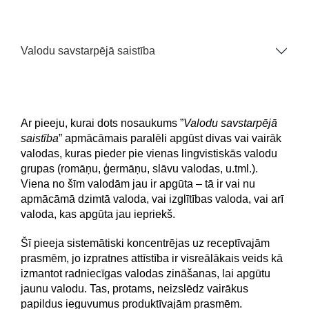
Valodu savstarpējā saistība
Ar pieeju, kurai dots nosaukums ”
Valodu savstarpējā
saistība
” apmācāmais paralēli apgūst divas vai vairāk
valodas, kuras pieder pie vienas lingvistiskās valodu
grupas (romāņu, ģermāņu, slāvu valodas, u.tml.).
Viena no šīm valodām jau ir apgūta – tā ir vai nu
apmācāmā dzimtā valoda, vai izglītības valoda, vai arī
valoda, kas apgūta jau iepriekš.
Šī pieeja sistemātiski koncentrējas uz receptīvajām
prasmēm, jo izpratnes attīstība ir visreālākais veids kā
izmantot radniecīgas valodas zināšanas, lai apgūtu
jaunu valodu. Tas, protams, neizslēdz vairākus
papildus ieguvumus produktīvajām prasmēm.