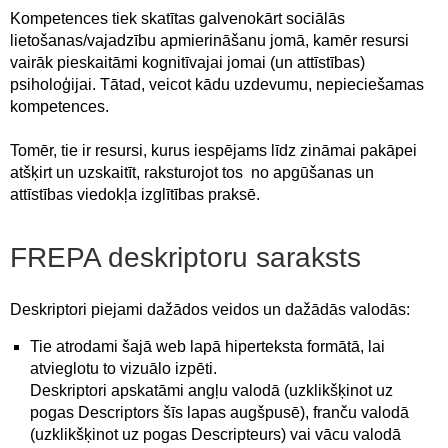
Kompetences tiek skatītas galvenokārt sociālās
lietošanas/vajadzību apmierināšanu jomā, kamēr resursi
vairāk pieskaitāmi kognitīvajai jomai (un attīstības)
psiholoģijai. Tātad, veicot kādu uzdevumu, nepieciešamas
kompetences.
Tomēr, tie ir resursi, kurus iespējams līdz zināmai pakāpei
atšķirt un uzskaitīt, raksturojot tos no apgūšanas un
attīstības viedokļa izglītības praksē.
FREPA deskriptoru saraksts
Deskriptori piejami dažādos veidos un dažādās valodās:
Tie atrodami šajā web lapā hiperteksta formātā, lai
atvieglotu to vizuālo izpēti.
Deskriptori apskatāmi angļu valodā (uzklikšķinot uz
pogas Descriptors šīs lapas augšpusē), franču valodā
(uzklikšķinot uz pogas Descripteurs) vai vācu valodā