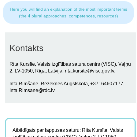
Here you will find an explanation of the most important terms
(the 4 plural approaches, competences, resources)
Kontakts
Rita Kursīte, Valsts izglītības satura centrs (VISC), Vaļņu
2, LV-1050, Rīga, Latvija,
rita.kursite@visc.gov.lv
.
Inta Rimšāne, Rēzeknes Augstskola, +37164607177,
Inta.Rimsane@rdc.lv
Atbildīgais par lappuses saturu: Rita Kursīte, Valsts
izglītības satura centrs (VISC), Vaļņu 2, LV-1050,