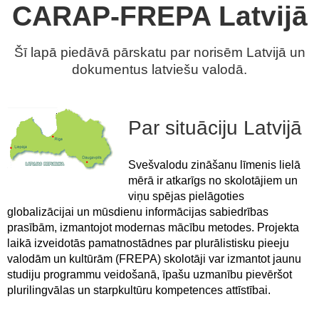
CARAP-FREPA Latvijā
Šī lapā piedāvā pārskatu par norisēm Latvijā un
dokumentus latviešu valodā.
Par situāciju Latvijā
Svešvalodu zināšanu līmenis lielā
mērā ir atkarīgs no skolotājiem un
viņu spējas pielāgoties
globalizācijai un mūsdienu informācijas sabiedrības
prasībām, izmantojot modernas mācību metodes. Projekta
laikā izveidotās pamatnostādnes par plurālistisku pieeju
valodām un kultūrām (FREPA) skolotāji var izmantot jaunu
studiju programmu veidošanā, īpašu uzmanību pievēršot
plurilingvālas un starpkultūru kompetences attīstībai.