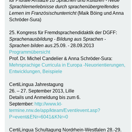
für Plurale Ansätze zu Sprachen und Kulturen - Neue
Sprachlernerlebnisse durch sprachenübergreifendes
Lernen im Französischunterricht
(Maik Böing und Anna
Schröder-Sura)
25. Kongress für Fremdsprachendidaktik der DGFF:
Sprachenausbildung - Bildung aus Sprachen -
Sprachen bilden aus
.25.09. - 28.09.2013
Programmübersicht
Prof. Dr. Michel Candelier & Anna Schröder-Sura:
Mehrsprachige Curricula in Europa -Neuorientierungen,
Entwicklungen, Beispiele
CertiLingua Jahrestagung
26. – 27. September 2013, Lille
Details und Anmeldung bis zum 6.
September:
http://www.kt-
termine.nrw.de/app/kteam/Event/event.asp?
P=event&ENr=6041&KNr=0
CertiLingua Schultagung Nordrhein-Westfalen 28.-29.