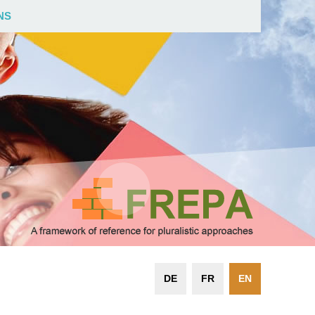
NS
DE
FR
EN