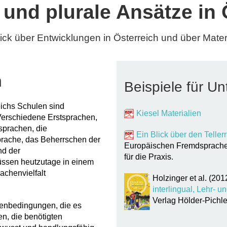
und plurale Ansätze in 
ick über Entwicklungen in Österreich und über Materi
h
Beispiele für Un
eichs Schulen sind
Kiesel Materialien
erschiedene Erstsprachen,
sprachen, die
Ein Blick über den Teller
rache, das Beherrschen der
Europäischen Fremdsprache
nd der
für die Praxis.
ssen heutzutage in einem
achenvielfalt
Holzinger et al. (201
interlingual, Lehr- 
Verlag Hölder-Pichl
menbedingungen, die es
n, die benötigten