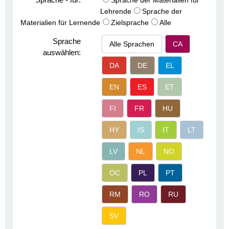
Sprache der Materialien für
Lehrende
Sprache der
Materialien für Lernende
Zielsprache
Alle
Sprache
Alle Sprachen
CA
auswählen:
DA
DE
EL
EN
ES
ET
FI
FR
HU
HY
IS
IT
LT
LV
NL
NO
OC
PL
PT
RM
RO
RU
SV