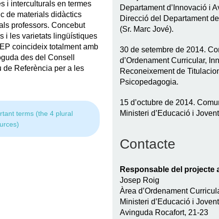
s i interculturals en termes
Departament d’Innovació i Av
c de materials didàctics
Direcció del Departament de
 als professors. Concebut
(Sr. Marc Jové).
i les varietats lingüístiques
EP coincideix totalment amb
30 de setembre de 2014. C
oguda des del Consell
d’Ordenament Curricular, Inn
de Referència per a les
Reconeixement de Titulacion
Psicopedagogia.
15 d’octubre de 2014. Comun
Ministeri d’Educació i Joven
rtant terms (the 4 plural
urces)
Contacte
Responsable del projecte a
Josep Roig
Àrea d’Ordenament Curricul
Ministeri d’Educació i Joven
Avinguda Rocafort, 21-23