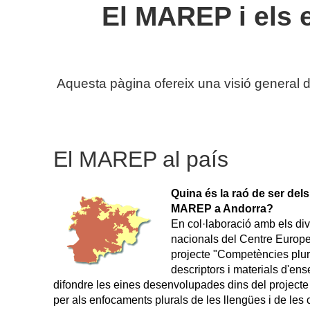
El MAREP i els e
Aquesta pàgina ofereix una visió general d
El MAREP al país
Quina és la raó de ser dels
MAREP a Andorra?
En col·laboració amb els di
nacionals del Centre Europ
projecte "Competències pluril
descriptors i materials d'en
difondre les eines desenvolupades dins del projec
per als enfocaments plurals de les llengües i de les 