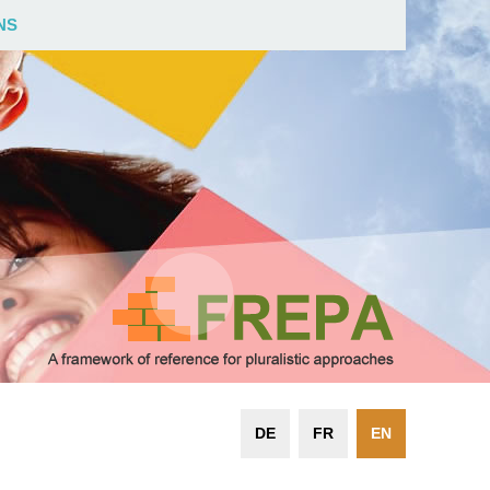
NS
DE
FR
EN