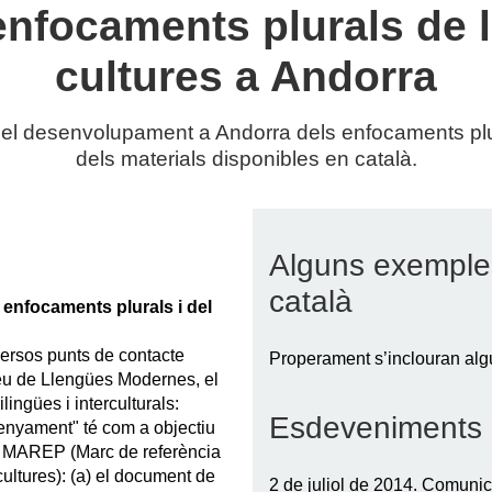
nfocaments plurals de l
cultures a Andorra
el desenvolupament a Andorra dels enfocaments plura
dels materials disponibles en català.
Alguns exemples
català
 enfocaments plurals i del
versos punts de contacte
Properament s’inclouran alg
eu de Llengües Modernes, el
ingües i interculturals:
Esdeveniments
senyament" té com a objectiu
te MAREP (Marc de referència
cultures): (a) el document de
2 de juliol de 2014. Comuni