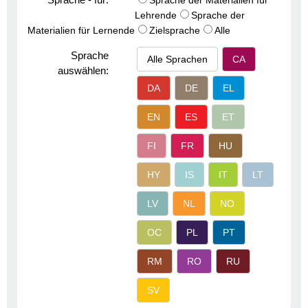
Sprache der Materialien für
Lehrende
Sprache der
Materialien für Lernende
Zielsprache
Alle
Sprache
Alle Sprachen
CA
auswählen:
DA
DE
EL
EN
ES
ET
FI
FR
HU
HY
IS
IT
LT
LV
NL
NO
OC
PL
PT
RM
RO
RU
SV