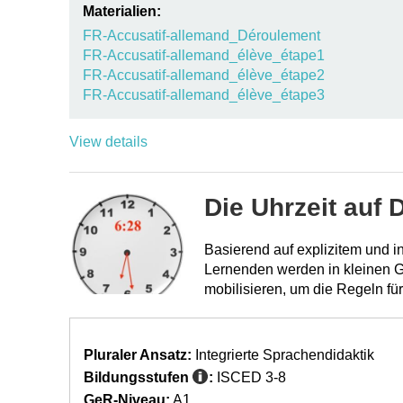
Materialien:
FR-Accusatif-allemand_Déroulement
FR-Accusatif-allemand_élève_étape1
FR-Accusatif-allemand_élève_étape2
FR-Accusatif-allemand_élève_étape3
View details
Die Uhrzeit auf 
Basierend auf explizitem und i
Lernenden werden in kleinen G
mobilisieren, um die Regeln für
Pluraler Ansatz:
Integrierte Sprachendidaktik
Bildungsstufen
:
ISCED 3-8
GeR-Niveau:
A1