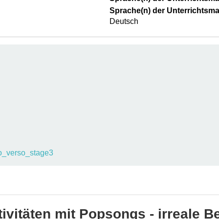
Sprache(n) der Unterrichtsmat
Deutsch
o_verso_stage3
ivitäten mit Popsongs - irreale 