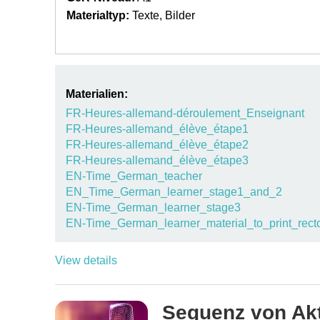
Materialtyp:
Texte
Bilder
Materialien:
FR-Heures-allemand-déroulement_Enseignant
FR-Heures-allemand_élève_étape1
FR-Heures-allemand_élève_étape2
FR-Heures-allemand_élève_étape3
EN-Time_German_teacher
EN_Time_German_learner_stage1_and_2
EN-Time_German_learner_stage3
EN-Time_German_learner_material_to_print_rect
View details
Sequenz von Akt