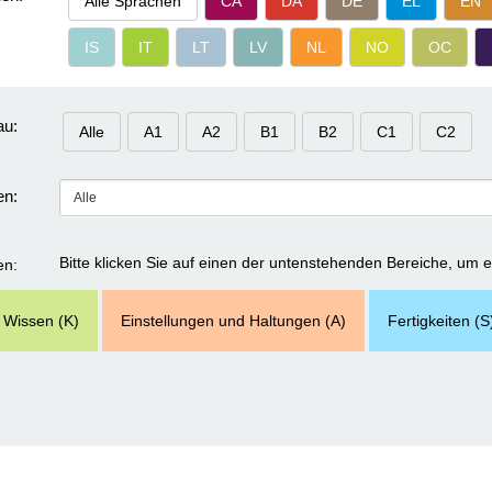
Alle Sprachen
CA
DA
DE
EL
EN
IS
IT
LT
LV
NL
NO
OC
au:
Alle
A1
A2
B1
B2
C1
C2
n:
Bitte klicken Sie auf einen der untenstehenden Bereiche, um 
en:
Wissen (K)
Einstellungen und Haltungen (A)
Fertigkeiten (S