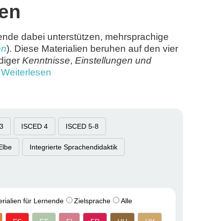
ien
nende dabei unterstützen, mehrsprachige
en
). Diese Materialien beruhen auf den vier
ndiger
Kenntnisse
,
Einstellungen und
.
Weiterlesen
3
ISCED 4
ISCED 5-8
Elbe
Integrierte Sprachendidaktik
rialien für Lernende
Zielsprache
Alle