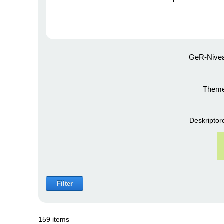
GeR-Nive
Theme
Deskriptor
Filter
159 items