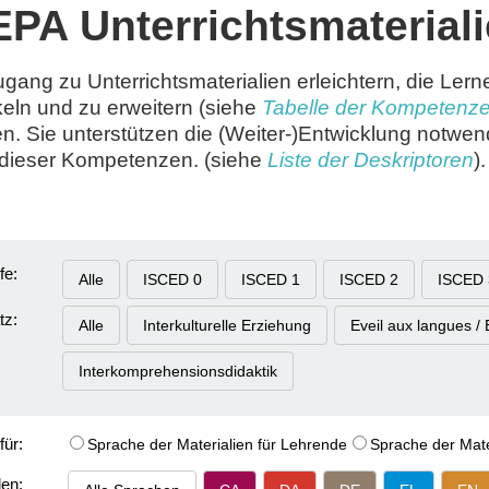
PA Unterrichtsmaterial
ang zu Unterrichtsmaterialien erleichtern, die Ler
keln und zu erweitern (siehe
Tabelle der Kompetenz
n. Sie unterstützen die (Weiter-)Entwicklung notwe
 dieser Kompetenzen. (siehe
Liste der Deskriptoren
)
fe:
Alle
ISCED 0
ISCED 1
ISCED 2
ISCED 
tz:
Alle
Interkulturelle Erziehung
Eveil aux langues / 
Interkomprehensionsdidaktik
für:
Sprache der Materialien für Lehrende
Sprache der Mate
en: