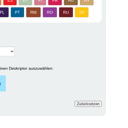
ES
ET
FI
FR
HU
HY
PL
PT
RM
RO
RU
SV
einen Deskriptor auszuwählen:
)
Zurücksetzen