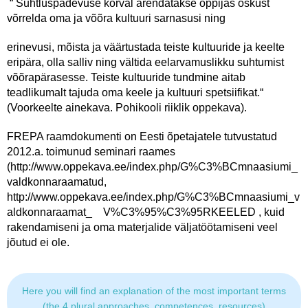
“ Suhtluspädevuse kõrval arendatakse õppijas oskust
võrrelda oma ja võõra kultuuri sarnasusi ning
erinevusi, mõista ja väärtustada teiste kultuuride ja keelte
eripära, olla salliv ning vältida eelarvamuslikku suhtumist
võõrapärasesse. Teiste kultuuride tundmine aitab
teadlikumalt tajuda oma keele ja kultuuri spetsiifikat.“
(Voorkeelte ainekava. Pohikooli riiklik oppekava).
FREPA raamdokumenti on Eesti õpetajatele tutvustatud
2012.a. toimunud seminari raames
(http://www.oppekava.ee/index.php/G%C3%BCmnaasiumi_
valdkonnaraamatud,
http://www.oppekava.ee/index.php/G%C3%BCmnaasiumi_v
aldkonnaraamat_ V%C3%95%C3%95RKEELED , kuid
rakendamiseni ja oma materjalide väljatöötamiseni veel
jõutud ei ole.
Here you will find an explanation of the most important terms
(the 4 plural approaches, competences, resources)