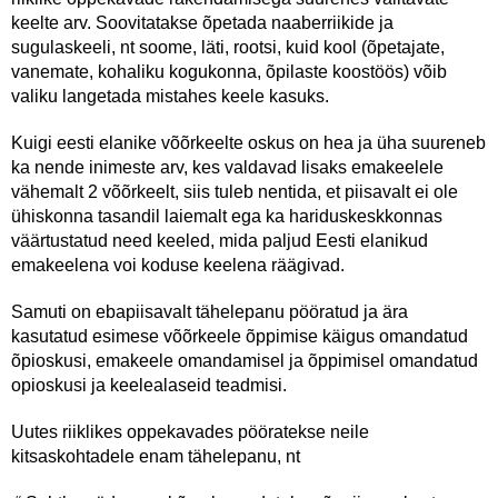
keelte arv. Soovitatakse õpetada naaberriikide ja
sugulaskeeli, nt soome, läti, rootsi, kuid kool (õpetajate,
vanemate, kohaliku kogukonna, õpilaste koostöös) võib
valiku langetada mistahes keele kasuks.
Kuigi eesti elanike võõrkeelte oskus on hea ja üha suureneb
ka nende inimeste arv, kes valdavad lisaks emakeelele
vähemalt 2 võõrkeelt, siis tuleb nentida, et piisavalt ei ole
ühiskonna tasandil laiemalt ega ka hariduskeskkonnas
väärtustatud need keeled, mida paljud Eesti elanikud
emakeelena voi koduse keelena räägivad.
Samuti on ebapiisavalt tähelepanu pööratud ja ära
kasutatud esimese võõrkeele õppimise käigus omandatud
õpioskusi, emakeele omandamisel ja õppimisel omandatud
opioskusi ja keelealaseid teadmisi.
Uutes riiklikes oppekavades pööratekse neile
kitsaskohtadele enam tähelepanu, nt