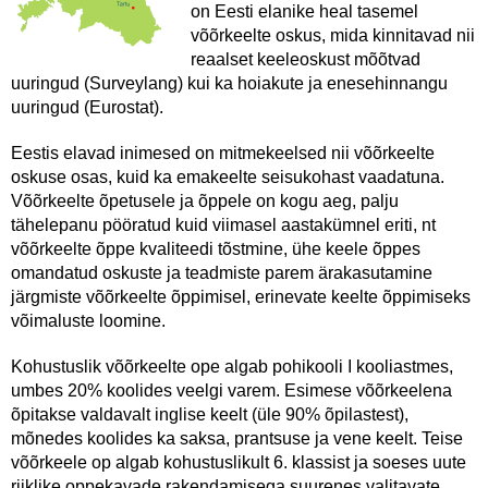
on Eesti elanike heal tasemel
võõrkeelte oskus, mida kinnitavad nii
reaalset keeleoskust mõõtvad
uuringud (Surveylang) kui ka hoiakute ja enesehinnangu
uuringud (Eurostat).
Eestis elavad inimesed on mitmekeelsed nii võõrkeelte
oskuse osas, kuid ka emakeelte seisukohast vaadatuna.
Võõrkeelte õpetusele ja õppele on kogu aeg, palju
tähelepanu pööratud kuid viimasel aastakümnel eriti, nt
võõrkeelte õppe kvaliteedi tõstmine, ühe keele õppes
omandatud oskuste ja teadmiste parem ärakasutamine
järgmiste võõrkeelte õppimisel, erinevate keelte õppimiseks
võimaluste loomine.
Kohustuslik võõrkeelte ope algab pohikooli I kooliastmes,
umbes 20% koolides veelgi varem. Esimese võõrkeelena
õpitakse valdavalt inglise keelt (üle 90% õpilastest),
mõnedes koolides ka saksa, prantsuse ja vene keelt. Teise
võõrkeele op algab kohustuslikult 6. klassist ja soeses uute
riiklike oppekavade rakendamisega suurenes valitavate